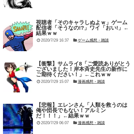
視聴者「そのキャラしぬよｗ」ゲーム
配信者「そうなの!?」ワイ「おい!」←
結果ｗｗ
2020/7/29 16:37
ゲーム感想・雑談
【衝撃】サムライ8「ご愛読ありがとう
ございました！岸本斉史先生の新作に
ご期待ください！」←これｗｗ
2020/7/29 15:07
漫画感想・雑談
【悲報】エレンさん「人類を救うのは
俺や団長でもない！アルミン
だ！！！」←結果ｗｗ
2020/7/29 06:07
漫画感想・雑談