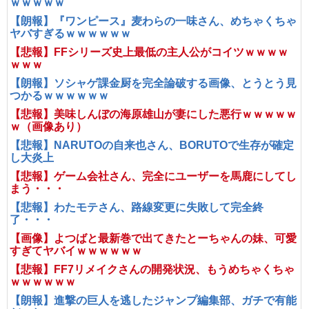
ｗｗｗｗｗ
【朗報】『ワンピース』麦わらの一味さん、めちゃくちゃ
ヤバすぎるｗｗｗｗｗｗ
【悲報】FFシリーズ史上最低の主人公がコイツｗｗｗｗ
ｗｗｗ
【朗報】ソシャゲ課金厨を完全論破する画像、とうとう見
つかるｗｗｗｗｗｗ
【悲報】美味しんぼの海原雄山が妻にした悪行ｗｗｗｗｗ
ｗ（画像あり）
【悲報】NARUTOの自来也さん、BORUTOで生存が確定
し大炎上
【悲報】ゲーム会社さん、完全にユーザーを馬鹿にしてし
まう・・・
【悲報】わたモテさん、路線変更に失敗して完全終
了・・・
【画像】よつばと最新巻で出てきたとーちゃんの妹、可愛
すぎてヤバイｗｗｗｗｗｗ
【悲報】FF7リメイクさんの開発状況、もうめちゃくちゃ
ｗｗｗｗｗｗ
【朗報】進撃の巨人を逃したジャンプ編集部、ガチで有能