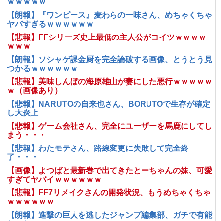
ｗｗｗｗｗ
【朗報】『ワンピース』麦わらの一味さん、めちゃくちゃ
ヤバすぎるｗｗｗｗｗｗ
【悲報】FFシリーズ史上最低の主人公がコイツｗｗｗｗ
ｗｗｗ
【朗報】ソシャゲ課金厨を完全論破する画像、とうとう見
つかるｗｗｗｗｗｗ
【悲報】美味しんぼの海原雄山が妻にした悪行ｗｗｗｗｗ
ｗ（画像あり）
【悲報】NARUTOの自来也さん、BORUTOで生存が確定
し大炎上
【悲報】ゲーム会社さん、完全にユーザーを馬鹿にしてし
まう・・・
【悲報】わたモテさん、路線変更に失敗して完全終
了・・・
【画像】よつばと最新巻で出てきたとーちゃんの妹、可愛
すぎてヤバイｗｗｗｗｗｗ
【悲報】FF7リメイクさんの開発状況、もうめちゃくちゃ
ｗｗｗｗｗｗ
【朗報】進撃の巨人を逃したジャンプ編集部、ガチで有能