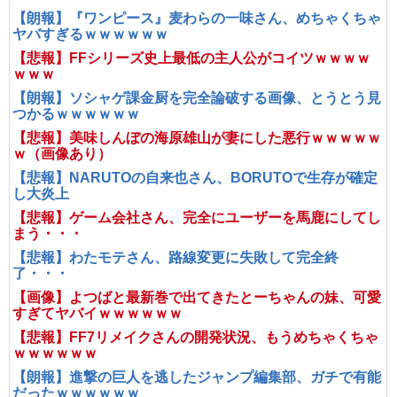
【朗報】『ワンピース』麦わらの一味さん、めちゃくちゃ
ヤバすぎるｗｗｗｗｗｗ
【悲報】FFシリーズ史上最低の主人公がコイツｗｗｗｗ
ｗｗｗ
【朗報】ソシャゲ課金厨を完全論破する画像、とうとう見
つかるｗｗｗｗｗｗ
【悲報】美味しんぼの海原雄山が妻にした悪行ｗｗｗｗｗ
ｗ（画像あり）
【悲報】NARUTOの自来也さん、BORUTOで生存が確定
し大炎上
【悲報】ゲーム会社さん、完全にユーザーを馬鹿にしてし
まう・・・
【悲報】わたモテさん、路線変更に失敗して完全終
了・・・
【画像】よつばと最新巻で出てきたとーちゃんの妹、可愛
すぎてヤバイｗｗｗｗｗｗ
【悲報】FF7リメイクさんの開発状況、もうめちゃくちゃ
ｗｗｗｗｗｗ
【朗報】進撃の巨人を逃したジャンプ編集部、ガチで有能
だったｗｗｗｗｗｗ