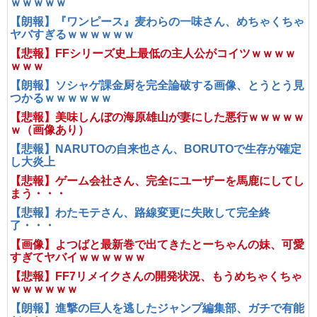
ｗｗｗｗｗ
【朗報】『ワンピース』麦わらの一味さん、めちゃくちゃ
ヤバすぎるｗｗｗｗｗｗ
【悲報】FFシリーズ史上最低の主人公がコイツｗｗｗｗ
ｗｗｗ
【朗報】ソシャゲ課金厨を完全論破する画像、とうとう見
つかるｗｗｗｗｗｗ
【悲報】美味しんぼの海原雄山が妻にした悪行ｗｗｗｗｗ
ｗ（画像あり）
【悲報】NARUTOの自来也さん、BORUTOで生存が確定
し大炎上
【悲報】ゲーム会社さん、完全にユーザーを馬鹿にしてし
まう・・・
【悲報】わたモテさん、路線変更に失敗して完全終
了・・・
【画像】よつばと最新巻で出てきたとーちゃんの妹、可愛
すぎてヤバイｗｗｗｗｗｗ
【悲報】FF7リメイクさんの開発状況、もうめちゃくちゃ
ｗｗｗｗｗｗ
【朗報】進撃の巨人を逃したジャンプ編集部、ガチで有能