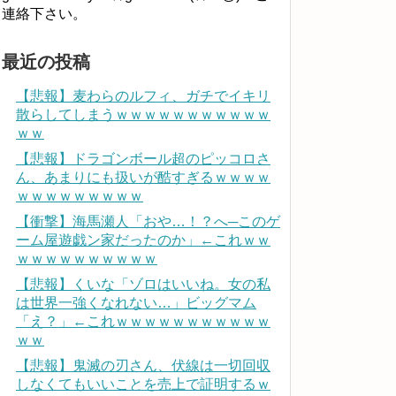
連絡下さい。
最近の投稿
【悲報】麦わらのルフィ、ガチでイキリ
散らしてしまうｗｗｗｗｗｗｗｗｗｗｗ
ｗｗ
【悲報】ドラゴンボール超のピッコロさ
ん、あまりにも扱いが酷すぎるｗｗｗｗ
ｗｗｗｗｗｗｗｗｗ
【衝撃】海馬瀬人「おや…！？へ─このゲ
ーム屋遊戯ン家だったのか」←これｗｗ
ｗｗｗｗｗｗｗｗｗｗ
【悲報】くいな「ゾロはいいね。女の私
は世界一強くなれない…」ビッグマム
「え？」←これｗｗｗｗｗｗｗｗｗｗｗ
ｗｗ
【悲報】鬼滅の刃さん、伏線は一切回収
しなくてもいいことを売上で証明するｗ