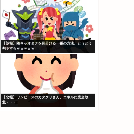
【朗報】陰キャオタクを見分ける一番の方法、とうとう
判明するｗｗｗｗｗ
【悲報】ワンピースのカタクリさん、エネルに完全敗
北・・・