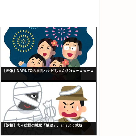
【画像】NARUTOの日向ハナビちゃん(30)ｗｗｗｗｗｗ
【朗報】志々雄様の戦艦「煉獄」、とうとう就航