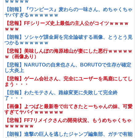
ｗｗｗｗｗ
【朗報】『ワンピース』麦わらの一味さん、めちゃくちゃ
ヤバすぎるｗｗｗｗｗｗ
【悲報】FFシリーズ史上最低の主人公がコイツｗｗｗｗ
ｗｗｗ
【朗報】ソシャゲ課金厨を完全論破する画像、とうとう見
つかるｗｗｗｗｗｗ
【悲報】美味しんぼの海原雄山が妻にした悪行ｗｗｗｗｗ
ｗ（画像あり）
【悲報】NARUTOの自来也さん、BORUTOで生存が確定
し大炎上
【悲報】ゲーム会社さん、完全にユーザーを馬鹿にしてし
まう・・・
【悲報】わたモテさん、路線変更に失敗して完全終
了・・・
【画像】よつばと最新巻で出てきたとーちゃんの妹、可愛
すぎてヤバイｗｗｗｗｗｗ
【悲報】FF7リメイクさんの開発状況、もうめちゃくちゃ
ｗｗｗｗｗｗ
【朗報】進撃の巨人を逃したジャンプ編集部、ガチで有能