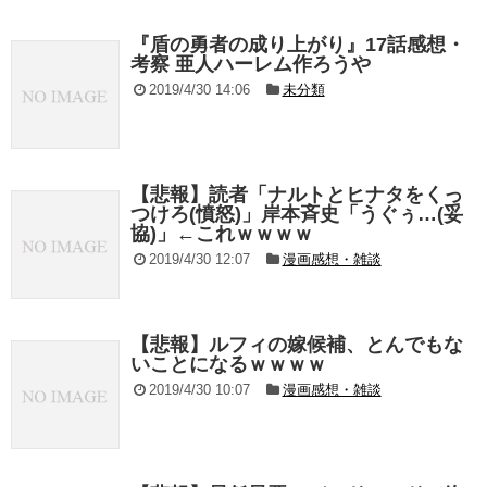
『盾の勇者の成り上がり』17話感想・
考察 亜人ハーレム作ろうや
2019/4/30 14:06
未分類
【悲報】読者「ナルトとヒナタをくっ
つけろ(憤怒)」岸本斉史「うぐぅ…(妥
協)」←これｗｗｗｗ
2019/4/30 12:07
漫画感想・雑談
【悲報】ルフィの嫁候補、とんでもな
いことになるｗｗｗｗ
2019/4/30 10:07
漫画感想・雑談