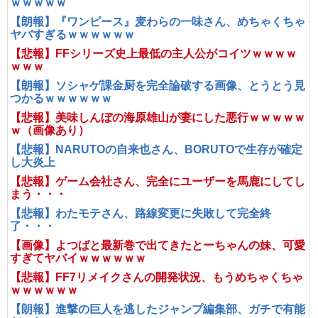
ｗｗｗｗｗ
【朗報】『ワンピース』麦わらの一味さん、めちゃくちゃ
ヤバすぎるｗｗｗｗｗｗ
【悲報】FFシリーズ史上最低の主人公がコイツｗｗｗｗ
ｗｗｗ
【朗報】ソシャゲ課金厨を完全論破する画像、とうとう見
つかるｗｗｗｗｗｗ
【悲報】美味しんぼの海原雄山が妻にした悪行ｗｗｗｗｗ
ｗ（画像あり）
【悲報】NARUTOの自来也さん、BORUTOで生存が確定
し大炎上
【悲報】ゲーム会社さん、完全にユーザーを馬鹿にしてし
まう・・・
【悲報】わたモテさん、路線変更に失敗して完全終
了・・・
【画像】よつばと最新巻で出てきたとーちゃんの妹、可愛
すぎてヤバイｗｗｗｗｗｗ
【悲報】FF7リメイクさんの開発状況、もうめちゃくちゃ
ｗｗｗｗｗｗ
【朗報】進撃の巨人を逃したジャンプ編集部、ガチで有能