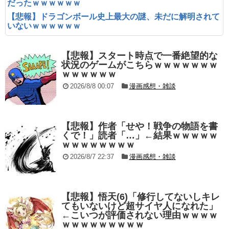
だったｗｗｗｗｗｗ
【悲報】ドラゴンボール史上最大の謎、未だに解明されて
いないｗｗｗｗｗｗ
【悲報】スタート時点で一番絶望的な
状況のゲームがこちらｗｗｗｗｗｗｗ
ｗｗｗｗｗｗ
2026/8/8 00:07
漫画感想・雑談
【悲報】作者「せや！戦争の物語を書
くで！」読者「…」←結果ｗｗｗｗｗ
ｗｗｗｗｗｗｗｗ
2026/8/7 22:37
漫画感想・雑談
【悲報】悟天(6)「修行してないしキレ
てもいないけど超サイヤ人になれた」
←こいつが評価されない理由ｗｗｗｗ
ｗｗｗｗｗｗｗｗｗ