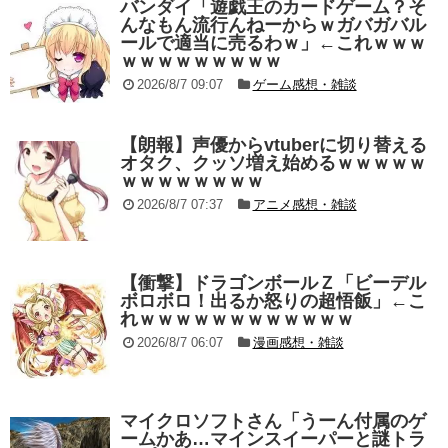
バンダイ「遊戯王のカードゲーム？そ
んなもん流行んねーからｗガバガバル
ールで適当に売るわｗ」←これｗｗｗ
ｗｗｗｗｗｗｗｗｗ
2026/8/7 09:07
ゲーム感想・雑談
【朗報】声優からvtuberに切り替える
オタク、クッソ増え始めるｗｗｗｗｗ
ｗｗｗｗｗｗｗｗ
2026/8/7 07:37
アニメ感想・雑談
【衝撃】ドラゴンボールＺ「ビーデル
ボロボロ！出るか怒りの超悟飯」←こ
れｗｗｗｗｗｗｗｗｗｗｗｗ
2026/8/7 06:07
漫画感想・雑談
マイクロソフトさん「うーん付属のゲ
ームかあ…マインスイーパーと謎トラ