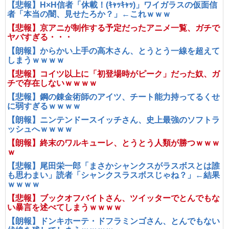
【悲報】H×H信者「休載！(ｷｬｯｷｬｯ)」ワイガラスの仮面信
者「本当の闇、見せたろか？」←これｗｗｗ
【悲報】京アニが制作する予定だったアニメ一覧、ガチで
ヤバすぎる・・・
【朗報】からかい上手の高木さん、とうとう一線を超えて
しまうｗｗｗｗ
【悲報】コイツ以上に「初登場時がピーク」だった奴、ガ
チで存在しないｗｗｗｗ
【悲報】鋼の錬金術師のアイツ、チート能力持ってるくせ
に弱すぎるｗｗｗｗ
【朗報】ニンテンドースイッチさん、史上最強のソフトラ
ッシュへｗｗｗｗ
【朗報】終末のワルキューレ、とうとう人類が勝つｗｗｗ
ｗ
【悲報】尾田栄一郎「まさかシャンクスがラスボスとは誰
も思わまい」読者「シャンクスラスボスじゃね？」←結果
ｗｗｗｗ
【悲報】ブックオフバイトさん、ツイッターでとんでもな
い暴言を述べてしまうｗｗｗｗ
【朗報】ドンキホーテ・ドフラミンゴさん、とんでもない