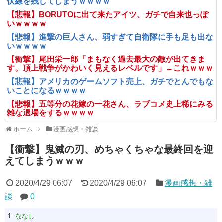
伏線を残してしまうｗｗｗｗ
【悲報】BORUTOに出て来たアイツ、ガチで自来也っぽ
いｗｗｗｗ
【悲報】進撃の巨人さん、弱すぎて自衛隊に手も足も出な
いｗｗｗｗ
【衝撃】尾田栄一郎「まもなく過去最大の敵が出てきま
す。頂上戦争がかわいく見えるレベルです」←これｗｗｗ
【悲報】アメリカのゲームソフト売上、ガチでとんでもな
いことになるｗｗｗｗ
【悲報】五等分の花嫁の一花さん、ラブコメ史上稀にみる
雑な退場をするｗｗｗｗ
ホーム
漫画感想・雑談
【衝撃】鬼滅の刃、めちゃくちゃな最終回を迎
えてしまうｗｗｗ
2020/4/29 06:07
2020/4/29 06:07
漫画感想・雑
談
0
1:
ななし