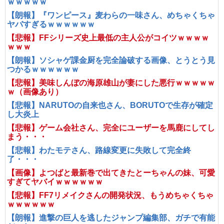
ｗｗｗｗｗ
【朗報】『ワンピース』麦わらの一味さん、めちゃくちゃ
ヤバすぎるｗｗｗｗｗｗ
【悲報】FFシリーズ史上最低の主人公がコイツｗｗｗｗ
ｗｗｗ
【朗報】ソシャゲ課金厨を完全論破する画像、とうとう見
つかるｗｗｗｗｗｗ
【悲報】美味しんぼの海原雄山が妻にした悪行ｗｗｗｗｗ
ｗ（画像あり）
【悲報】NARUTOの自来也さん、BORUTOで生存が確定
し大炎上
【悲報】ゲーム会社さん、完全にユーザーを馬鹿にしてし
まう・・・
【悲報】わたモテさん、路線変更に失敗して完全終
了・・・
【画像】よつばと最新巻で出てきたとーちゃんの妹、可愛
すぎてヤバイｗｗｗｗｗｗ
【悲報】FF7リメイクさんの開発状況、もうめちゃくちゃ
ｗｗｗｗｗｗ
【朗報】進撃の巨人を逃したジャンプ編集部、ガチで有能