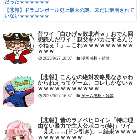
だったｗｗｗｗｗｗ
【悲報】ドラゴンボール史上最大の謎、未だに解明されて
いないｗｗｗｗｗｗ
昔ワイ「白ひげｗ敗北者ｗ」おでん回
想読んだワイ「親父をバカにするんじ
ゃねぇ！」←これｗｗｗｗｗｗｗｗｗ
ｗｗｗ
2025/9/27 18:07
漫画感想・雑談
【悲報】こんなの絶対攻略見なきゃわ
からねえってゲーム、コレしかないｗ
ｗｗｗｗｗｗｗｗｗｗｗ
2025/9/27 16:37
ゲーム感想・雑談
【悲報】昔のラノベヒロイン「特に理
由ない暴力で主人公ボコっ(笑)」ワイ
「ええ……(ドン引き)」←結果ｗｗｗｗ
ｗｗｗｗｗｗｗｗ