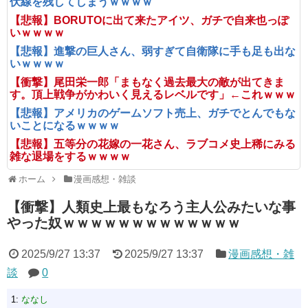
伏線を残してしまうｗｗｗｗ
【悲報】BORUTOに出て来たアイツ、ガチで自来也っぽ
いｗｗｗｗ
【悲報】進撃の巨人さん、弱すぎて自衛隊に手も足も出な
いｗｗｗｗ
【衝撃】尾田栄一郎「まもなく過去最大の敵が出てきま
す。頂上戦争がかわいく見えるレベルです」←これｗｗｗ
【悲報】アメリカのゲームソフト売上、ガチでとんでもな
いことになるｗｗｗｗ
【悲報】五等分の花嫁の一花さん、ラブコメ史上稀にみる
雑な退場をするｗｗｗｗ
ホーム
漫画感想・雑談
【衝撃】人類史上最もなろう主人公みたいな事
やった奴ｗｗｗｗｗｗｗｗｗｗｗｗｗ
2025/9/27 13:37
2025/9/27 13:37
漫画感想・雑
談
0
1:
ななし