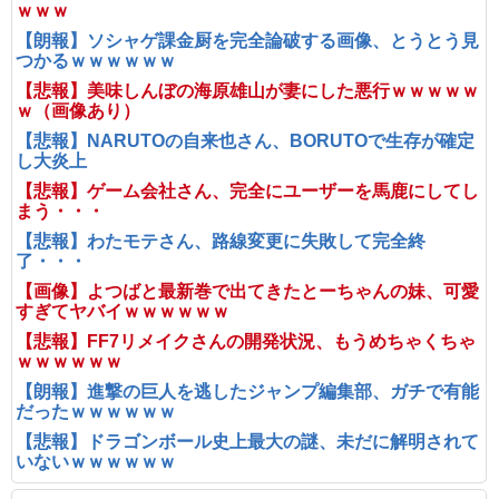
ｗｗｗ
【朗報】ソシャゲ課金厨を完全論破する画像、とうとう見
つかるｗｗｗｗｗｗ
【悲報】美味しんぼの海原雄山が妻にした悪行ｗｗｗｗｗ
ｗ（画像あり）
【悲報】NARUTOの自来也さん、BORUTOで生存が確定
し大炎上
【悲報】ゲーム会社さん、完全にユーザーを馬鹿にしてし
まう・・・
【悲報】わたモテさん、路線変更に失敗して完全終
了・・・
【画像】よつばと最新巻で出てきたとーちゃんの妹、可愛
すぎてヤバイｗｗｗｗｗｗ
【悲報】FF7リメイクさんの開発状況、もうめちゃくちゃ
ｗｗｗｗｗｗ
【朗報】進撃の巨人を逃したジャンプ編集部、ガチで有能
だったｗｗｗｗｗｗ
【悲報】ドラゴンボール史上最大の謎、未だに解明されて
いないｗｗｗｗｗｗ