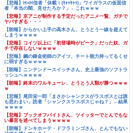
【悲報】H×H信者「休載！(ｷｬｯｷｬｯ)」ワイガラスの仮面信
者「本当の闇、見せたろか？」←これｗｗｗ
【悲報】京アニが制作する予定だったアニメ一覧、ガチで
ヤバすぎる・・・
【朗報】からかい上手の高木さん、とうとう一線を超えて
しまうｗｗｗｗ
【悲報】コイツ以上に「初登場時がピーク」だった奴、ガ
チで存在しないｗｗｗｗ
【悲報】鋼の錬金術師のアイツ、チート能力持ってるくせ
に弱すぎるｗｗｗｗ
【朗報】ニンテンドースイッチさん、史上最強のソフトラ
ッシュへｗｗｗｗ
【朗報】終末のワルキューレ、とうとう人類が勝つｗｗｗ
ｗ
【悲報】尾田栄一郎「まさかシャンクスがラスボスとは誰
も思わまい」読者「シャンクスラスボスじゃね？」←結果
ｗｗｗｗ
【悲報】ブックオフバイトさん、ツイッターでとんでもな
い暴言を述べてしまうｗｗｗｗ
【朗報】ドンキホーテ・ドフラミンゴさん、とんでもない