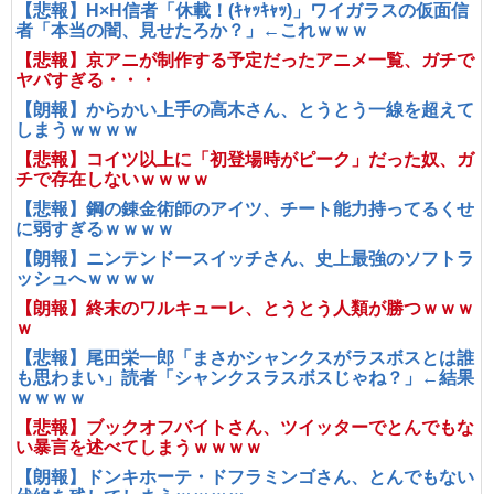
【悲報】H×H信者「休載！(ｷｬｯｷｬｯ)」ワイガラスの仮面信
者「本当の闇、見せたろか？」←これｗｗｗ
【悲報】京アニが制作する予定だったアニメ一覧、ガチで
ヤバすぎる・・・
【朗報】からかい上手の高木さん、とうとう一線を超えて
しまうｗｗｗｗ
【悲報】コイツ以上に「初登場時がピーク」だった奴、ガ
チで存在しないｗｗｗｗ
【悲報】鋼の錬金術師のアイツ、チート能力持ってるくせ
に弱すぎるｗｗｗｗ
【朗報】ニンテンドースイッチさん、史上最強のソフトラ
ッシュへｗｗｗｗ
【朗報】終末のワルキューレ、とうとう人類が勝つｗｗｗ
ｗ
【悲報】尾田栄一郎「まさかシャンクスがラスボスとは誰
も思わまい」読者「シャンクスラスボスじゃね？」←結果
ｗｗｗｗ
【悲報】ブックオフバイトさん、ツイッターでとんでもな
い暴言を述べてしまうｗｗｗｗ
【朗報】ドンキホーテ・ドフラミンゴさん、とんでもない