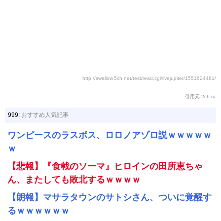
http://swallow.5ch.net/test/read.cgi/livejupiter/1551624481/
引用元:2ch.sc
999:
おすすめ人気記事
ワンピースのラスボス、ロロノアゾロ説ｗｗｗｗｗ
ｗ
【悲報】『食戟のソーマ』ヒロインの田所恵ちゃ
ん、またしても敗北するｗｗｗｗ
【朗報】マサラタウンのサトシさん、ついに覚醒す
るｗｗｗｗｗｗ