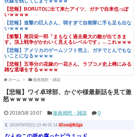
伏線を残してしまうｗｗｗｗ
【悲報】BORUTOに出て来たアイツ、ガチで自来也っぽ
いｗｗｗｗ
【悲報】進撃の巨人さん、弱すぎて自衛隊に手も足も出な
いｗｗｗｗ
【衝撃】尾田栄一郎「まもなく過去最大の敵が出てきま
す。頂上戦争がかわいく見えるレベルです」←これｗｗｗ
【悲報】アメリカのゲームソフト売上、ガチでとんでもな
いことになるｗｗｗｗ
【悲報】五等分の花嫁の一花さん、ラブコメ史上稀にみる
雑な退場をするｗｗｗｗ
ホーム
漫画感想・雑談
【悲報】ワイ卓球部、かぐや様最新話を見て激
怒ｗｗｗｗｗｗ
2019/3/8 10:07
漫画感想・雑談
0
1:
2019/03/03(日) 23:48:01.14
ID:osdjfb1ga
なんやこの舐め腐ったピラミッド