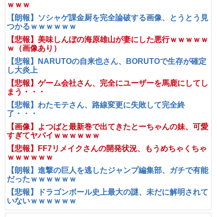
ｗｗｗ
【朗報】ソシャゲ課金厨を完全論破する画像、とうとう見
つかるｗｗｗｗｗｗ
【悲報】美味しんぼの海原雄山が妻にした悪行ｗｗｗｗｗ
ｗ（画像あり）
【悲報】NARUTOの自来也さん、BORUTOで生存が確定
し大炎上
【悲報】ゲーム会社さん、完全にユーザーを馬鹿にしてし
まう・・・
【悲報】わたモテさん、路線変更に失敗して完全終
了・・・
【画像】よつばと最新巻で出てきたとーちゃんの妹、可愛
すぎてヤバイｗｗｗｗｗｗ
【悲報】FF7リメイクさんの開発状況、もうめちゃくちゃ
ｗｗｗｗｗｗ
【朗報】進撃の巨人を逃したジャンプ編集部、ガチで有能
だったｗｗｗｗｗｗ
【悲報】ドラゴンボール史上最大の謎、未だに解明されて
いないｗｗｗｗｗｗ