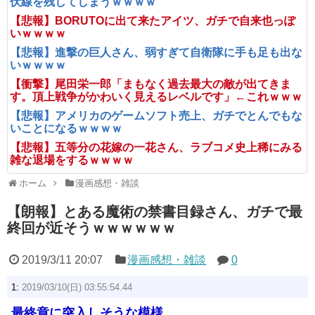
伏線を残してしまうｗｗｗｗ
【悲報】BORUTOに出て来たアイツ、ガチで自来也っぽ
いｗｗｗｗ
【悲報】進撃の巨人さん、弱すぎて自衛隊に手も足も出な
いｗｗｗｗ
【衝撃】尾田栄一郎「まもなく過去最大の敵が出てきま
す。頂上戦争がかわいく見えるレベルです」←これｗｗｗ
【悲報】アメリカのゲームソフト売上、ガチでとんでもな
いことになるｗｗｗｗ
【悲報】五等分の花嫁の一花さん、ラブコメ史上稀にみる
雑な退場をするｗｗｗｗ
ホーム
漫画感想・雑談
【朗報】とある魔術の禁書目録さん、ガチで最
終回が近そうｗｗｗｗｗｗ
2019/3/11 20:07
漫画感想・雑談
0
1:
2019/03/10(日) 03:55:54.44
最終章に突入しそうな模様