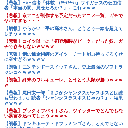
【悲報】H×H信者「休載！(ｷｬｯｷｬｯ)」ワイガラスの仮面信
者「本当の闇、見せたろか？」←これｗｗｗ
【悲報】京アニが制作する予定だったアニメ一覧、ガチで
ヤバすぎる・・・
【朗報】からかい上手の高木さん、とうとう一線を超えて
しまうｗｗｗｗ
【悲報】コイツ以上に「初登場時がピーク」だった奴、ガ
チで存在しないｗｗｗｗ
【悲報】鋼の錬金術師のアイツ、チート能力持ってるくせ
に弱すぎるｗｗｗｗ
【朗報】ニンテンドースイッチさん、史上最強のソフトラ
ッシュへｗｗｗｗ
【朗報】終末のワルキューレ、とうとう人類が勝つｗｗｗ
ｗ
【悲報】尾田栄一郎「まさかシャンクスがラスボスとは誰
も思わまい」読者「シャンクスラスボスじゃね？」←結果
ｗｗｗｗ
【悲報】ブックオフバイトさん、ツイッターでとんでもな
い暴言を述べてしまうｗｗｗｗ
【朗報】ドンキホーテ・ドフラミンゴさん、とんでもない