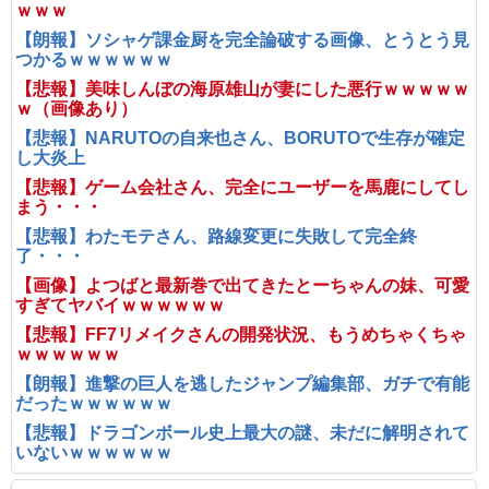
ｗｗｗ
【朗報】ソシャゲ課金厨を完全論破する画像、とうとう見
つかるｗｗｗｗｗｗ
【悲報】美味しんぼの海原雄山が妻にした悪行ｗｗｗｗｗ
ｗ（画像あり）
【悲報】NARUTOの自来也さん、BORUTOで生存が確定
し大炎上
【悲報】ゲーム会社さん、完全にユーザーを馬鹿にしてし
まう・・・
【悲報】わたモテさん、路線変更に失敗して完全終
了・・・
【画像】よつばと最新巻で出てきたとーちゃんの妹、可愛
すぎてヤバイｗｗｗｗｗｗ
【悲報】FF7リメイクさんの開発状況、もうめちゃくちゃ
ｗｗｗｗｗｗ
【朗報】進撃の巨人を逃したジャンプ編集部、ガチで有能
だったｗｗｗｗｗｗ
【悲報】ドラゴンボール史上最大の謎、未だに解明されて
いないｗｗｗｗｗｗ