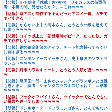
【悲報】H×H信者「休載！(ｷｬｯｷｬｯ)」ワイガラスの仮面信
者「本当の闇、見せたろか？」←これｗｗｗ
【悲報】京アニが制作する予定だったアニメ一覧、ガチで
ヤバすぎる・・・
【朗報】からかい上手の高木さん、とうとう一線を超えて
しまうｗｗｗｗ
【悲報】コイツ以上に「初登場時がピーク」だった奴、ガ
チで存在しないｗｗｗｗ
【悲報】鋼の錬金術師のアイツ、チート能力持ってるくせ
に弱すぎるｗｗｗｗ
【朗報】ニンテンドースイッチさん、史上最強のソフトラ
ッシュへｗｗｗｗ
【朗報】終末のワルキューレ、とうとう人類が勝つｗｗｗ
ｗ
【悲報】尾田栄一郎「まさかシャンクスがラスボスとは誰
も思わまい」読者「シャンクスラスボスじゃね？」←結果
ｗｗｗｗ
【悲報】ブックオフバイトさん、ツイッターでとんでもな
い暴言を述べてしまうｗｗｗｗ
【朗報】ドンキホーテ・ドフラミンゴさん、とんでもない