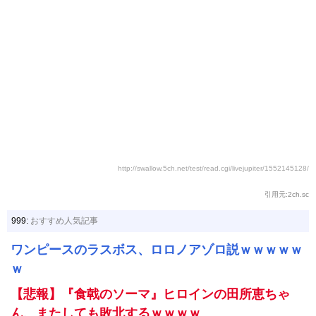
http://swallow.5ch.net/test/read.cgi/livejupiter/1552145128/
引用元:2ch.sc
999:
おすすめ人気記事
ワンピースのラスボス、ロロノアゾロ説ｗｗｗｗｗ
ｗ
【悲報】『食戟のソーマ』ヒロインの田所恵ちゃ
ん、またしても敗北するｗｗｗｗ