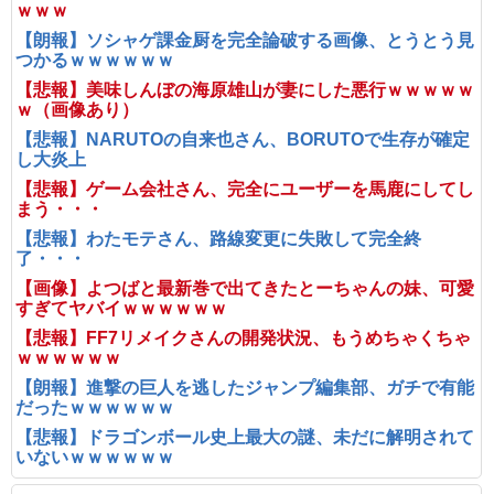
ｗｗｗ
【朗報】ソシャゲ課金厨を完全論破する画像、とうとう見
つかるｗｗｗｗｗｗ
【悲報】美味しんぼの海原雄山が妻にした悪行ｗｗｗｗｗ
ｗ（画像あり）
【悲報】NARUTOの自来也さん、BORUTOで生存が確定
し大炎上
【悲報】ゲーム会社さん、完全にユーザーを馬鹿にしてし
まう・・・
【悲報】わたモテさん、路線変更に失敗して完全終
了・・・
【画像】よつばと最新巻で出てきたとーちゃんの妹、可愛
すぎてヤバイｗｗｗｗｗｗ
【悲報】FF7リメイクさんの開発状況、もうめちゃくちゃ
ｗｗｗｗｗｗ
【朗報】進撃の巨人を逃したジャンプ編集部、ガチで有能
だったｗｗｗｗｗｗ
【悲報】ドラゴンボール史上最大の謎、未だに解明されて
いないｗｗｗｗｗｗ