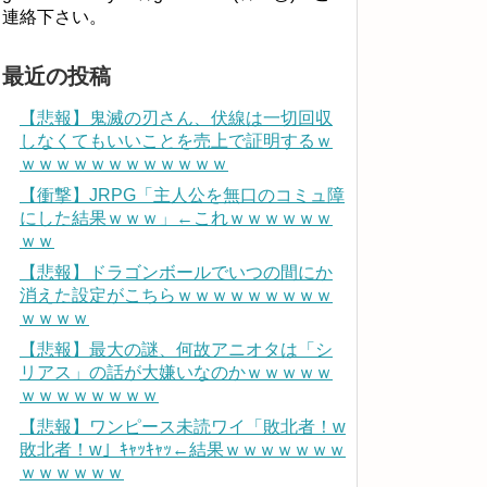
連絡下さい。
最近の投稿
【悲報】鬼滅の刃さん、伏線は一切回収
しなくてもいいことを売上で証明するｗ
ｗｗｗｗｗｗｗｗｗｗｗｗ
【衝撃】JRPG「主人公を無口のコミュ障
にした結果ｗｗｗ」←これｗｗｗｗｗｗ
ｗｗ
【悲報】ドラゴンボールでいつの間にか
消えた設定がこちらｗｗｗｗｗｗｗｗｗ
ｗｗｗｗ
【悲報】最大の謎、何故アニオタは「シ
リアス」の話が大嫌いなのかｗｗｗｗｗ
ｗｗｗｗｗｗｗｗ
【悲報】ワンピース未読ワイ「敗北者！w
敗北者！w」ｷｬｯｷｬｯ←結果ｗｗｗｗｗｗｗ
ｗｗｗｗｗｗ