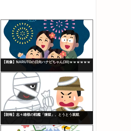
【画像】NARUTOの日向ハナビちゃん(30)ｗｗｗｗｗｗ
【朗報】志々雄様の戦艦「煉獄」、とうとう就航