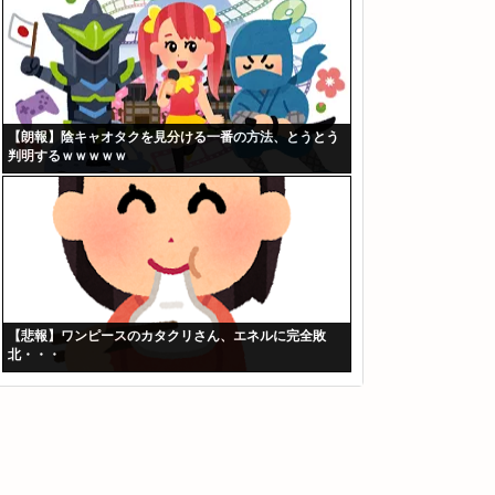
【朗報】陰キャオタクを見分ける一番の方法、とうとう
判明するｗｗｗｗｗ
【悲報】ワンピースのカタクリさん、エネルに完全敗
北・・・