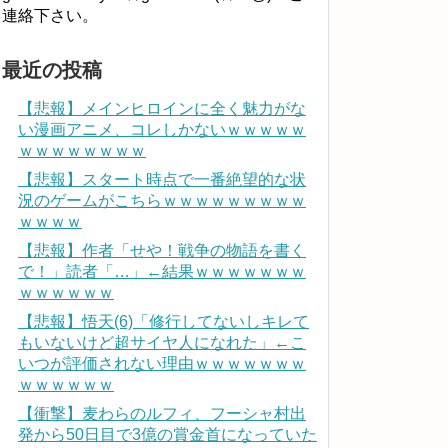
連絡下さい。
最近の投稿
【悲報】メインヒロインに全く魅力がな
い漫画アニメ、コレしかないｗｗｗｗｗ
ｗｗｗｗｗｗｗｗ
【悲報】スタート時点で一番絶望的な状
況のゲームがこちらｗｗｗｗｗｗｗｗｗ
ｗｗｗｗ
【悲報】作者「せや！戦争の物語を書く
で！」読者「…」←結果ｗｗｗｗｗｗｗ
ｗｗｗｗｗｗ
【悲報】悟天(6)「修行してないしキレて
もいないけど超サイヤ人になれた」←こ
いつが評価されない理由ｗｗｗｗｗｗｗ
ｗｗｗｗｗｗ
【衝撃】麦わらのルフィ、フーシャ村出
発から50日目で3億の賞金首になっていた