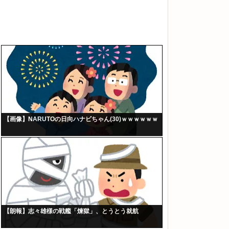
【画像】NARUTOの日向ハナビちゃん(30)ｗｗｗｗｗｗ
【朗報】志々雄様の戦艦「煉獄」、とうとう就航