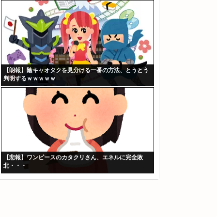
【朗報】陰キャオタクを見分ける一番の方法、とうとう
判明するｗｗｗｗｗ
【悲報】ワンピースのカタクリさん、エネルに完全敗
北・・・