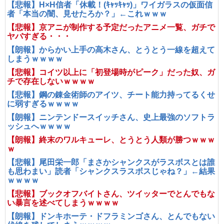
【悲報】H×H信者「休載！(ｷｬｯｷｬｯ)」ワイガラスの仮面信
者「本当の闇、見せたろか？」←これｗｗｗ
【悲報】京アニが制作する予定だったアニメ一覧、ガチで
ヤバすぎる・・・
【朗報】からかい上手の高木さん、とうとう一線を超えて
しまうｗｗｗｗ
【悲報】コイツ以上に「初登場時がピーク」だった奴、ガ
チで存在しないｗｗｗｗ
【悲報】鋼の錬金術師のアイツ、チート能力持ってるくせ
に弱すぎるｗｗｗｗ
【朗報】ニンテンドースイッチさん、史上最強のソフトラ
ッシュへｗｗｗｗ
【朗報】終末のワルキューレ、とうとう人類が勝つｗｗｗ
ｗ
【悲報】尾田栄一郎「まさかシャンクスがラスボスとは誰
も思わまい」読者「シャンクスラスボスじゃね？」←結果
ｗｗｗｗ
【悲報】ブックオフバイトさん、ツイッターでとんでもな
い暴言を述べてしまうｗｗｗｗ
【朗報】ドンキホーテ・ドフラミンゴさん、とんでもない