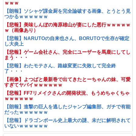
ｗｗｗ
【朗報】ソシャゲ課金厨を完全論破する画像、とうとう見
つかるｗｗｗｗｗｗ
【悲報】美味しんぼの海原雄山が妻にした悪行ｗｗｗｗｗ
ｗ（画像あり）
【悲報】NARUTOの自来也さん、BORUTOで生存が確定
し大炎上
【悲報】ゲーム会社さん、完全にユーザーを馬鹿にしてし
まう・・・
【悲報】わたモテさん、路線変更に失敗して完全終
了・・・
【画像】よつばと最新巻で出てきたとーちゃんの妹、可愛
すぎてヤバイｗｗｗｗｗｗ
【悲報】FF7リメイクさんの開発状況、もうめちゃくちゃ
ｗｗｗｗｗｗ
【朗報】進撃の巨人を逃したジャンプ編集部、ガチで有能
だったｗｗｗｗｗｗ
【悲報】ドラゴンボール史上最大の謎、未だに解明されて
いないｗｗｗｗｗｗ