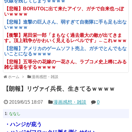
伏線を残してしまうｗｗｗｗ
【悲報】BORUTOに出て来たアイツ、ガチで自来也っぽ
いｗｗｗｗ
【悲報】進撃の巨人さん、弱すぎて自衛隊に手も足も出な
いｗｗｗｗ
【衝撃】尾田栄一郎「まもなく過去最大の敵が出てきま
す。頂上戦争がかわいく見えるレベルです」←これｗｗｗ
【悲報】アメリカのゲームソフト売上、ガチでとんでもな
いことになるｗｗｗｗ
【悲報】五等分の花嫁の一花さん、ラブコメ史上稀にみる
雑な退場をするｗｗｗｗ
ホーム
漫画感想・雑談
【朗報】リヴァイ兵長、生きてるｗｗｗｗ
2019/6/15 18:07
漫画感想・雑談
0
1:
ななし
・ハンジが庇う