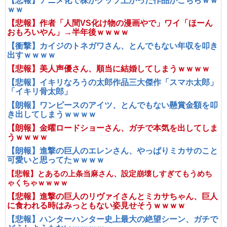
【悲報】アニメ化で株がクッソ上がった作品がこちらｗｗ
ｗｗ
【悲報】作者「人間VS化け物の漫画やで」ワイ「ほーん
おもろいやん」→半年後ｗｗｗｗ
【衝撃】カイジのトネガワさん、とんでもない年収を叩き
出すｗｗｗｗ
【悲報】美人声優さん、順当に結婚してしまうｗｗｗｗ
【悲報】イキリなろうの太郎作品三大傑作「スマホ太郎」
「イキリ骨太郎」
【朗報】ワンピースのアイツ、とんでもない懸賞金額を叩
き出してしまうｗｗｗｗ
【朗報】金曜ロードショーさん、ガチで本気を出してしま
うｗｗｗｗ
【朗報】進撃の巨人のエレンさん、やっぱりミカサのこと
可愛いと思ってたｗｗｗｗ
【悲報】とあるの上条当麻さん、設定崩壊しすぎてもうめち
ゃくちゃｗｗｗｗ
【悲報】進撃の巨人のリヴァイさんとミカサちゃん、巨人
に食われる時はみっともない姿見せそうｗｗｗｗ
【悲報】ハンターハンター史上最大の絶望シーン、ガチで