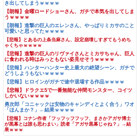
き出してしまうｗｗｗｗ
【朗報】金曜ロードショーさん、ガチで本気を出してしま
うｗｗｗｗ
【朗報】進撃の巨人のエレンさん、やっぱりミカサのこと
可愛いと思ってたｗｗｗｗ
【悲報】とあるの上条当麻さん、設定崩壊しすぎてもうめち
ゃくちゃｗｗｗｗ
【悲報】進撃の巨人のリヴァイさんとミカサちゃん、巨人
に食われる時はみっともない姿見せそうｗｗｗｗ
【悲報】ハンターハンター史上最大の絶望シーン、ガチで
どうしようもないｗｗｗｗ
【悲報】ヒロインがガチで途中退場する作品ｗｗｗｗ
【悲報】ドラクエ5で一番無能な仲間モンスター、コイツ
しかいないｗｗｗｗ
勇次郎「コニャックは安物のキャンディとよく合う」ワオ
「ほんまか？」←結果ｗｗｗｗ
【悲報】コナン作者「フッフッフフッフ、まさかアガサ博士
が黒幕とは誰も思わまい」読者「アガサ黒幕じゃね？」→結
果ｗｗｗ