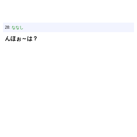
28:
ななし
んほぉ～は？