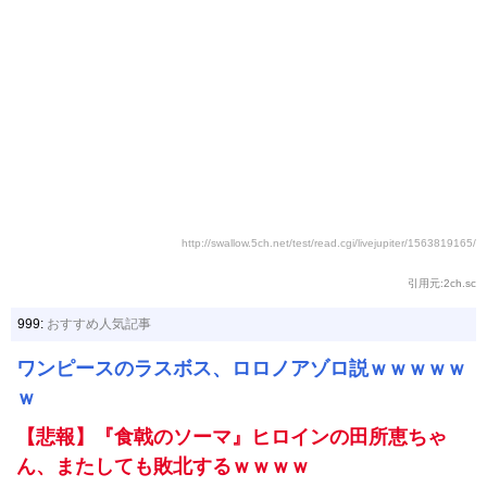
http://swallow.5ch.net/test/read.cgi/livejupiter/1563819165/
引用元:2ch.sc
999:
おすすめ人気記事
ワンピースのラスボス、ロロノアゾロ説ｗｗｗｗｗ
ｗ
【悲報】『食戟のソーマ』ヒロインの田所恵ちゃ
ん、またしても敗北するｗｗｗｗ