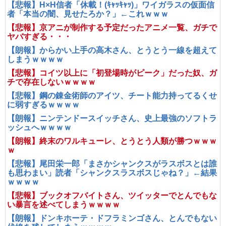
【悲報】H×H信者「休載！(ｷｬｯｷｬｯ)」ワイガラスの仮面信
者「本当の闇、見せたろか？」←これｗｗｗ
【悲報】京アニが制作する予定だったアニメ一覧、ガチで
ヤバすぎる・・・
【朗報】からかい上手の高木さん、とうとう一線を超えて
しまうｗｗｗｗ
【悲報】コイツ以上に「初登場時がピーク」だった奴、ガ
チで存在しないｗｗｗｗ
【悲報】鋼の錬金術師のアイツ、チート能力持ってるくせ
に弱すぎるｗｗｗｗ
【朗報】ニンテンドースイッチさん、史上最強のソフトラ
ッシュへｗｗｗｗ
【朗報】終末のワルキューレ、とうとう人類が勝つｗｗｗ
ｗ
【悲報】尾田栄一郎「まさかシャンクスがラスボスとは誰
も思わまい」読者「シャンクスラスボスじゃね？」←結果
ｗｗｗｗ
【悲報】ブックオフバイトさん、ツイッターでとんでもな
い暴言を述べてしまうｗｗｗｗ
【朗報】ドンキホーテ・ドフラミンゴさん、とんでもない