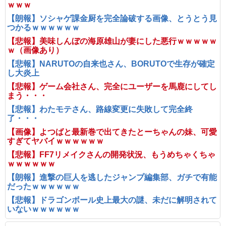
ｗｗｗ
【朗報】ソシャゲ課金厨を完全論破する画像、とうとう見
つかるｗｗｗｗｗｗ
【悲報】美味しんぼの海原雄山が妻にした悪行ｗｗｗｗｗ
ｗ（画像あり）
【悲報】NARUTOの自来也さん、BORUTOで生存が確定
し大炎上
【悲報】ゲーム会社さん、完全にユーザーを馬鹿にしてし
まう・・・
【悲報】わたモテさん、路線変更に失敗して完全終
了・・・
【画像】よつばと最新巻で出てきたとーちゃんの妹、可愛
すぎてヤバイｗｗｗｗｗｗ
【悲報】FF7リメイクさんの開発状況、もうめちゃくちゃ
ｗｗｗｗｗｗ
【朗報】進撃の巨人を逃したジャンプ編集部、ガチで有能
だったｗｗｗｗｗｗ
【悲報】ドラゴンボール史上最大の謎、未だに解明されて
いないｗｗｗｗｗｗ