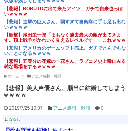
伏線を残してしまうｗｗｗｗ
【悲報】BORUTOに出て来たアイツ、ガチで自来也っぽ
いｗｗｗｗ
【悲報】進撃の巨人さん、弱すぎて自衛隊に手も足も出な
いｗｗｗｗ
【衝撃】尾田栄一郎「まもなく過去最大の敵が出てきま
す。頂上戦争がかわいく見えるレベルです」←これｗｗｗ
【悲報】アメリカのゲームソフト売上、ガチでとんでもな
いことになるｗｗｗｗ
【悲報】五等分の花嫁の一花さん、ラブコメ史上稀にみる
雑な退場をするｗｗｗｗ
ホーム
アニメ感想・雑談
【悲報】美人声優さん、順当に結婚してしまう
ｗｗｗｗ
2019/7/25 10:07
アニメ感想・雑談
0
1:
ななし
戸松も竹達も結婚しちまった