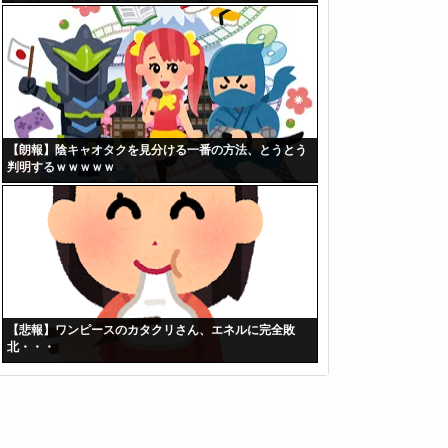
【朗報】陰キャオタクを見分ける一番の方法、とうとう
判明するｗｗｗｗｗ
【悲報】ワンピースのカタクリさん、エネルに完全敗
北・・・