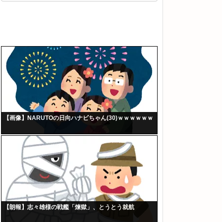
【画像】NARUTOの日向ハナビちゃん(30)ｗｗｗｗｗｗ
【朗報】志々雄様の戦艦「煉獄」、とうとう就航