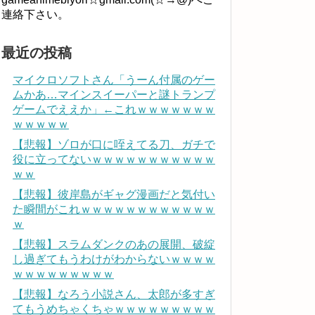
連絡下さい。
最近の投稿
マイクロソフトさん「うーん付属のゲー
ムかあ…マインスイーパーと謎トランプ
ゲームでええか」←これｗｗｗｗｗｗｗ
ｗｗｗｗｗ
【悲報】ゾロが口に咥えてる刀、ガチで
役に立ってないｗｗｗｗｗｗｗｗｗｗｗ
ｗｗ
【悲報】彼岸島がギャグ漫画だと気付い
た瞬間がこれｗｗｗｗｗｗｗｗｗｗｗｗ
ｗ
【悲報】スラムダンクのあの展開、破綻
し過ぎてもうわけがわからないｗｗｗｗ
ｗｗｗｗｗｗｗｗｗ
【悲報】なろう小説さん、太郎が多すぎ
てもうめちゃくちゃｗｗｗｗｗｗｗｗｗ