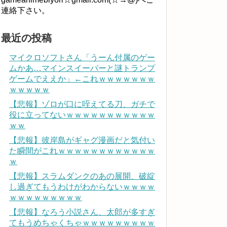
連絡下さい。
最近の投稿
マイクロソフトさん「うーん付属のゲー
ムかあ…マインスイーパーと謎トランプ
ゲームでええか」←これｗｗｗｗｗｗｗ
ｗｗｗｗｗ
【悲報】ゾロが口に咥えてる刀、ガチで
役に立ってないｗｗｗｗｗｗｗｗｗｗｗ
ｗｗ
【悲報】彼岸島がギャグ漫画だと気付い
た瞬間がこれｗｗｗｗｗｗｗｗｗｗｗｗ
ｗ
【悲報】スラムダンクのあの展開、破綻
し過ぎてもうわけがわからないｗｗｗｗ
ｗｗｗｗｗｗｗｗｗ
【悲報】なろう小説さん、太郎が多すぎ
てもうめちゃくちゃｗｗｗｗｗｗｗｗｗ