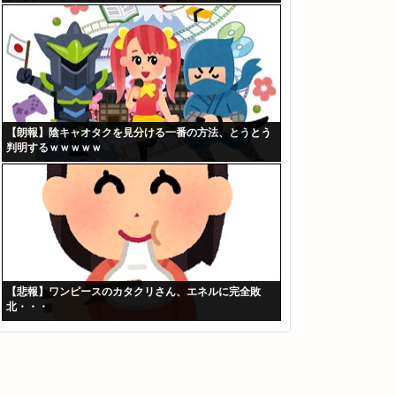
【朗報】陰キャオタクを見分ける一番の方法、とうとう
判明するｗｗｗｗｗ
【悲報】ワンピースのカタクリさん、エネルに完全敗
北・・・