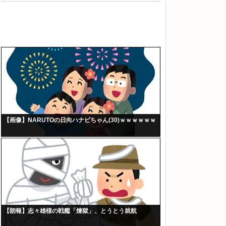
【画像】NARUTOの日向ハナビちゃん(30)ｗｗｗｗｗｗ
【朗報】志々雄様の戦艦「煉獄」、とうとう就航