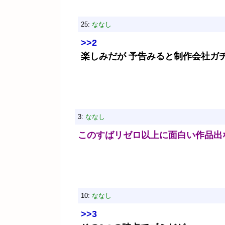
25:
ななし
>>2
楽しみだが 予告みると制作会社ガ
3:
ななし
このすばリゼロ以上に面白い作品出
10:
ななし
>>3