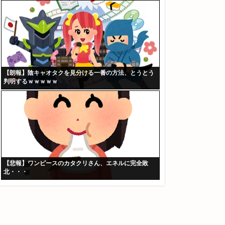
【朗報】陰キャオタクを見分ける一番の方法、とうとう
判明するｗｗｗｗｗ
【悲報】ワンピースのカタクリさん、エネルに完全敗
北・・・