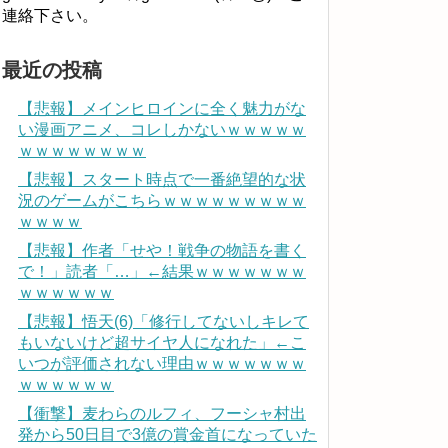
連絡下さい。
最近の投稿
【悲報】メインヒロインに全く魅力がな
い漫画アニメ、コレしかないｗｗｗｗｗ
ｗｗｗｗｗｗｗｗ
【悲報】スタート時点で一番絶望的な状
況のゲームがこちらｗｗｗｗｗｗｗｗｗ
ｗｗｗｗ
【悲報】作者「せや！戦争の物語を書く
で！」読者「…」←結果ｗｗｗｗｗｗｗ
ｗｗｗｗｗｗ
【悲報】悟天(6)「修行してないしキレて
もいないけど超サイヤ人になれた」←こ
いつが評価されない理由ｗｗｗｗｗｗｗ
ｗｗｗｗｗｗ
【衝撃】麦わらのルフィ、フーシャ村出
発から50日目で3億の賞金首になっていた