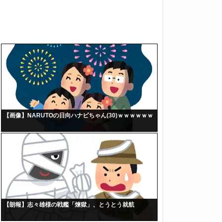
【画像】NARUTOの日向ハナビちゃん(30)ｗｗｗｗｗｗ
【朗報】志々雄様の戦艦「煉獄」、とうとう就航