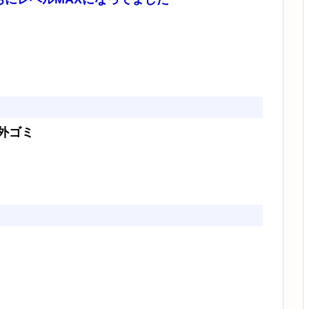
外ゴミ
う