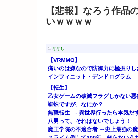
【悲報】なろう作品
いｗｗｗｗ
1:
ななし
【VRMMO】
痛いのは嫌なので防御力に極振りし
インフィニット・デンドログラム
【転生】
乙女ゲームの破滅フラグしかない悪
蜘蛛ですが、なにか？
無職転生 - 異世界行ったら本気だす
八男って、それはないでしょう！
魔王学院の不適合者 ～史上最強の
スライム倒して300年、知らないう