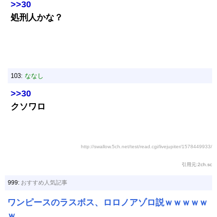
>>30
処刑人かな？
103:
ななし
>>30
クソワロ
http://swallow.5ch.net/test/read.cgi/livejupiter/1578449933/
引用元:2ch.sc
999:
おすすめ人気記事
ワンピースのラスボス、ロロノアゾロ説ｗｗｗｗｗ
ｗ