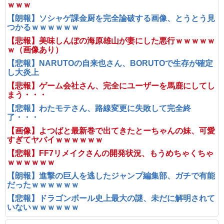
ｗｗｗ
【朗報】ソシャゲ課金厨を完全論破する画像、とうとう見
つかるｗｗｗｗｗｗ
【悲報】美味しんぼの海原雄山が妻にした悪行ｗｗｗｗｗ
ｗ（画像あり）
【悲報】NARUTOの自来也さん、BORUTOで生存が確定
し大炎上
【悲報】ゲーム会社さん、完全にユーザーを馬鹿にしてし
まう・・・
【悲報】わたモテさん、路線変更に失敗して完全終
了・・・
【画像】よつばと最新巻で出てきたとーちゃんの妹、可愛
すぎてヤバイｗｗｗｗｗｗ
【悲報】FF7リメイクさんの開発状況、もうめちゃくちゃ
ｗｗｗｗｗｗ
【朗報】進撃の巨人を逃したジャンプ編集部、ガチで有能
だったｗｗｗｗｗｗ
【悲報】ドラゴンボール史上最大の謎、未だに解明されて
いないｗｗｗｗｗｗ