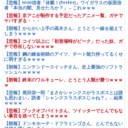
【悲報】H×H信者「休載！(ｷｬｯｷｬｯ)」ワイガラスの仮面信
者「本当の闇、見せたろか？」←これｗｗｗ
【悲報】京アニが制作する予定だったアニメ一覧、ガチで
ヤバすぎる・・・
【朗報】からかい上手の高木さん、とうとう一線を超えて
しまうｗｗｗｗ
【悲報】コイツ以上に「初登場時がピーク」だった奴、ガ
チで存在しないｗｗｗｗ
【悲報】鋼の錬金術師のアイツ、チート能力持ってるくせ
に弱すぎるｗｗｗｗ
【朗報】ニンテンドースイッチさん、史上最強のソフトラ
ッシュへｗｗｗｗ
【朗報】終末のワルキューレ、とうとう人類が勝つｗｗｗ
ｗ
【悲報】尾田栄一郎「まさかシャンクスがラスボスとは誰
も思わまい」読者「シャンクスラスボスじゃね？」←結果
ｗｗｗｗ
【悲報】ブックオフバイトさん、ツイッターでとんでもな
い暴言を述べてしまうｗｗｗｗ
【朗報】ドンキホーテ・ドフラミンゴさん、とんでもない