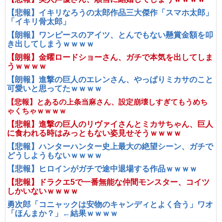
【悲報】イキリなろうの太郎作品三大傑作「スマホ太郎」
「イキリ骨太郎」
【朗報】ワンピースのアイツ、とんでもない懸賞金額を叩
き出してしまうｗｗｗｗ
【朗報】金曜ロードショーさん、ガチで本気を出してしま
うｗｗｗｗ
【朗報】進撃の巨人のエレンさん、やっぱりミカサのこと
可愛いと思ってたｗｗｗｗ
【悲報】とあるの上条当麻さん、設定崩壊しすぎてもうめち
ゃくちゃｗｗｗｗ
【悲報】進撃の巨人のリヴァイさんとミカサちゃん、巨人
に食われる時はみっともない姿見せそうｗｗｗｗ
【悲報】ハンターハンター史上最大の絶望シーン、ガチで
どうしようもないｗｗｗｗ
【悲報】ヒロインがガチで途中退場する作品ｗｗｗｗ
【悲報】ドラクエ5で一番無能な仲間モンスター、コイツ
しかいないｗｗｗｗ
勇次郎「コニャックは安物のキャンディとよく合う」ワオ
「ほんまか？」←結果ｗｗｗｗ