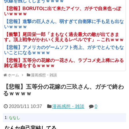
伏線を残してしまうｗｗｗｗ
【悲報】BORUTOに出て来たアイツ、ガチで自来也っぽ
いｗｗｗｗ
【悲報】進撃の巨人さん、弱すぎて自衛隊に手も足も出な
いｗｗｗｗ
【衝撃】尾田栄一郎「まもなく過去最大の敵が出てきま
す。頂上戦争がかわいく見えるレベルです」←これｗｗｗ
【悲報】アメリカのゲームソフト売上、ガチでとんでもな
いことになるｗｗｗｗ
【悲報】五等分の花嫁の一花さん、ラブコメ史上稀にみる
雑な退場をするｗｗｗｗ
ホーム
漫画感想・雑談
【悲報】五等分の花嫁の三玖さん、ガチで終わ
るｗｗｗｗ
2020/1/11 10:37
漫画感想・雑談
0
1:
ななし
なんか自己完結してる