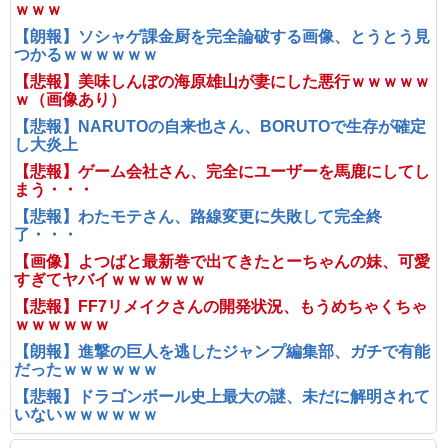
ｗｗｗ
【朗報】ソシャゲ課金厨を完全論破する画像、とうとう見
つかるｗｗｗｗｗｗ
【悲報】美味しんぼの海原雄山が妻にした悪行ｗｗｗｗｗ
ｗ（画像あり）
【悲報】NARUTOの自来也さん、BORUTOで生存が確定
し大炎上
【悲報】ゲーム会社さん、完全にユーザーを馬鹿にしてし
まう・・・
【悲報】わたモテさん、路線変更に失敗して完全終
了・・・
【画像】よつばと最新巻で出てきたとーちゃんの妹、可愛
すぎてヤバイｗｗｗｗｗｗ
【悲報】FF7リメイクさんの開発状況、もうめちゃくちゃ
ｗｗｗｗｗｗ
【朗報】進撃の巨人を逃したジャンプ編集部、ガチで有能
だったｗｗｗｗｗｗ
【悲報】ドラゴンボール史上最大の謎、未だに解明されて
いないｗｗｗｗｗｗ