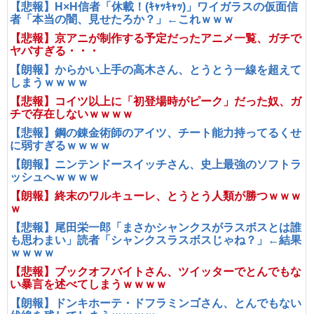
【悲報】H×H信者「休載！(ｷｬｯｷｬｯ)」ワイガラスの仮面信
者「本当の闇、見せたろか？」←これｗｗｗ
【悲報】京アニが制作する予定だったアニメ一覧、ガチで
ヤバすぎる・・・
【朗報】からかい上手の高木さん、とうとう一線を超えて
しまうｗｗｗｗ
【悲報】コイツ以上に「初登場時がピーク」だった奴、ガ
チで存在しないｗｗｗｗ
【悲報】鋼の錬金術師のアイツ、チート能力持ってるくせ
に弱すぎるｗｗｗｗ
【朗報】ニンテンドースイッチさん、史上最強のソフトラ
ッシュへｗｗｗｗ
【朗報】終末のワルキューレ、とうとう人類が勝つｗｗｗ
ｗ
【悲報】尾田栄一郎「まさかシャンクスがラスボスとは誰
も思わまい」読者「シャンクスラスボスじゃね？」←結果
ｗｗｗｗ
【悲報】ブックオフバイトさん、ツイッターでとんでもな
い暴言を述べてしまうｗｗｗｗ
【朗報】ドンキホーテ・ドフラミンゴさん、とんでもない