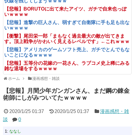
伏線を残してしまうｗｗｗｗ
【悲報】BORUTOに出て来たアイツ、ガチで自来也っぽ
いｗｗｗｗ
【悲報】進撃の巨人さん、弱すぎて自衛隊に手も足も出な
いｗｗｗｗ
【衝撃】尾田栄一郎「まもなく過去最大の敵が出てきま
す。頂上戦争がかわいく見えるレベルです」←これｗｗｗ
【悲報】アメリカのゲームソフト売上、ガチでとんでもな
いことになるｗｗｗｗ
【悲報】五等分の花嫁の一花さん、ラブコメ史上稀にみる
雑な退場をするｗｗｗｗ
ホーム
漫画感想・雑談
【悲報】月間少年ガンガンさん、まだ鋼の錬金
術師にしがみついてたｗｗｗｗ
2020/1/25 01:37
2020/1/25 01:37
漫画感想・雑
談
0
1:
ななし