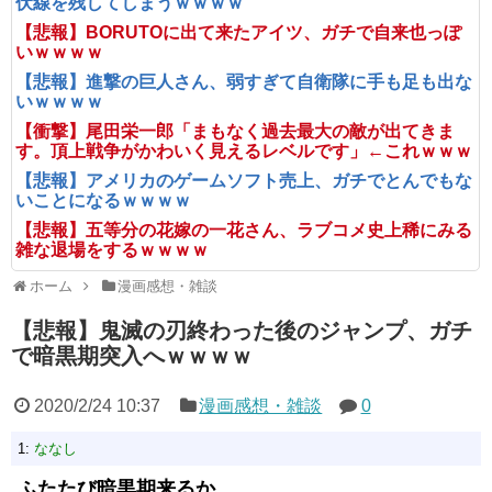
伏線を残してしまうｗｗｗｗ
【悲報】BORUTOに出て来たアイツ、ガチで自来也っぽ
いｗｗｗｗ
【悲報】進撃の巨人さん、弱すぎて自衛隊に手も足も出な
いｗｗｗｗ
【衝撃】尾田栄一郎「まもなく過去最大の敵が出てきま
す。頂上戦争がかわいく見えるレベルです」←これｗｗｗ
【悲報】アメリカのゲームソフト売上、ガチでとんでもな
いことになるｗｗｗｗ
【悲報】五等分の花嫁の一花さん、ラブコメ史上稀にみる
雑な退場をするｗｗｗｗ
ホーム
漫画感想・雑談
【悲報】鬼滅の刃終わった後のジャンプ、ガチ
で暗黒期突入へｗｗｗｗ
2020/2/24 10:37
漫画感想・雑談
0
1:
ななし
ふたたび暗黒期来るか