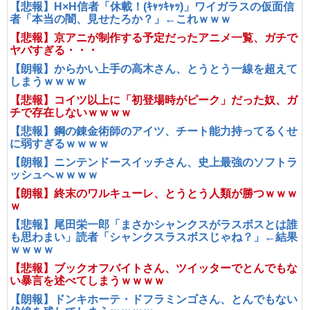
【悲報】H×H信者「休載！(ｷｬｯｷｬｯ)」ワイガラスの仮面信
者「本当の闇、見せたろか？」←これｗｗｗ
【悲報】京アニが制作する予定だったアニメ一覧、ガチで
ヤバすぎる・・・
【朗報】からかい上手の高木さん、とうとう一線を超えて
しまうｗｗｗｗ
【悲報】コイツ以上に「初登場時がピーク」だった奴、ガ
チで存在しないｗｗｗｗ
【悲報】鋼の錬金術師のアイツ、チート能力持ってるくせ
に弱すぎるｗｗｗｗ
【朗報】ニンテンドースイッチさん、史上最強のソフトラ
ッシュへｗｗｗｗ
【朗報】終末のワルキューレ、とうとう人類が勝つｗｗｗ
ｗ
【悲報】尾田栄一郎「まさかシャンクスがラスボスとは誰
も思わまい」読者「シャンクスラスボスじゃね？」←結果
ｗｗｗｗ
【悲報】ブックオフバイトさん、ツイッターでとんでもな
い暴言を述べてしまうｗｗｗｗ
【朗報】ドンキホーテ・ドフラミンゴさん、とんでもない