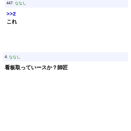
447:
ななし
>>2
これ
4:
ななし
看板取っていースか？師匠