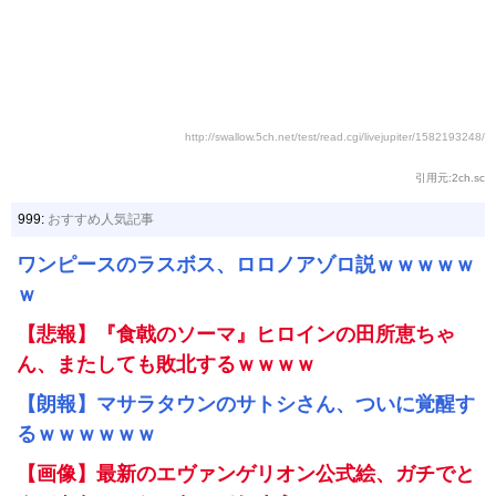
http://swallow.5ch.net/test/read.cgi/livejupiter/1582193248/
引用元:2ch.sc
999:
おすすめ人気記事
ワンピースのラスボス、ロロノアゾロ説ｗｗｗｗｗ
ｗ
【悲報】『食戟のソーマ』ヒロインの田所恵ちゃ
ん、またしても敗北するｗｗｗｗ
【朗報】マサラタウンのサトシさん、ついに覚醒す
るｗｗｗｗｗｗ
【画像】最新のエヴァンゲリオン公式絵、ガチでと