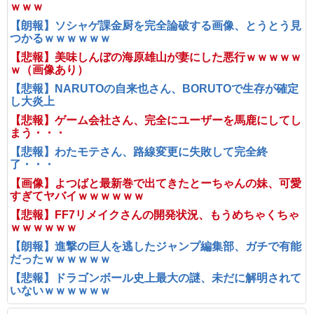
ｗｗｗ
【朗報】ソシャゲ課金厨を完全論破する画像、とうとう見
つかるｗｗｗｗｗｗ
【悲報】美味しんぼの海原雄山が妻にした悪行ｗｗｗｗｗ
ｗ（画像あり）
【悲報】NARUTOの自来也さん、BORUTOで生存が確定
し大炎上
【悲報】ゲーム会社さん、完全にユーザーを馬鹿にしてし
まう・・・
【悲報】わたモテさん、路線変更に失敗して完全終
了・・・
【画像】よつばと最新巻で出てきたとーちゃんの妹、可愛
すぎてヤバイｗｗｗｗｗｗ
【悲報】FF7リメイクさんの開発状況、もうめちゃくちゃ
ｗｗｗｗｗｗ
【朗報】進撃の巨人を逃したジャンプ編集部、ガチで有能
だったｗｗｗｗｗｗ
【悲報】ドラゴンボール史上最大の謎、未だに解明されて
いないｗｗｗｗｗｗ