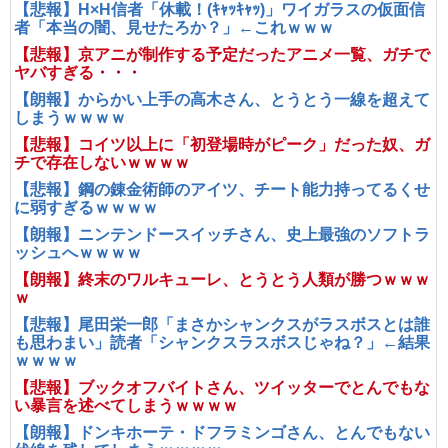
【悲報】H×H信者「休載！(ｷｬｯｷｬｯ)」ワイガラスの仮面信
者「本当の闇、見せたろか？」←これｗｗｗ
【悲報】京アニが制作する予定だったアニメ一覧、ガチで
ヤバすぎる・・・
【朗報】からかい上手の高木さん、とうとう一線を超えて
しまうｗｗｗｗ
【悲報】コイツ以上に「初登場時がピーク」だった奴、ガ
チで存在しないｗｗｗｗ
【悲報】鋼の錬金術師のアイツ、チート能力持ってるくせ
に弱すぎるｗｗｗｗ
【朗報】ニンテンドースイッチさん、史上最強のソフトラ
ッシュへｗｗｗｗ
【朗報】終末のワルキューレ、とうとう人類が勝つｗｗｗ
ｗ
【悲報】尾田栄一郎「まさかシャンクスがラスボスとは誰
も思わまい」読者「シャンクスラスボスじゃね？」←結果
ｗｗｗｗ
【悲報】ブックオフバイトさん、ツイッターでとんでもな
い暴言を述べてしまうｗｗｗｗ
【朗報】ドンキホーテ・ドフラミンゴさん、とんでもない