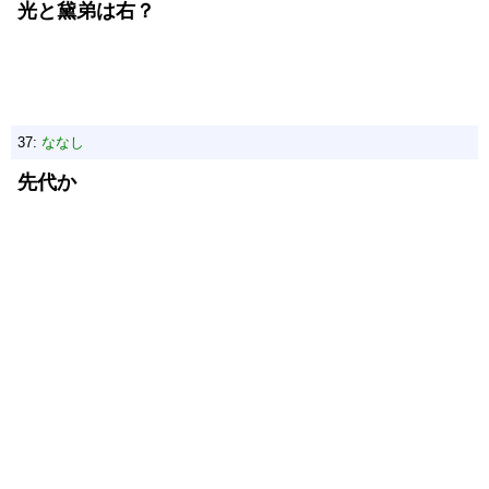
光と黛弟は右？
37:
ななし
先代か