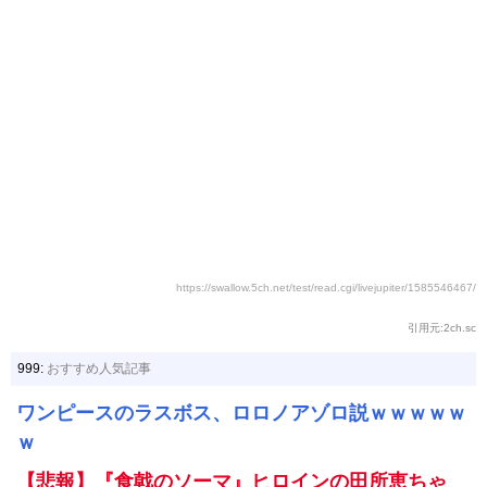
https://swallow.5ch.net/test/read.cgi/livejupiter/1585546467/
引用元:2ch.sc
999:
おすすめ人気記事
ワンピースのラスボス、ロロノアゾロ説ｗｗｗｗｗ
ｗ
【悲報】『食戟のソーマ』ヒロインの田所恵ちゃ