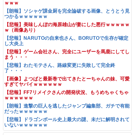
ｗｗｗ
【朗報】ソシャゲ課金厨を完全論破する画像、とうとう見
つかるｗｗｗｗｗｗ
【悲報】美味しんぼの海原雄山が妻にした悪行ｗｗｗｗｗ
ｗ（画像あり）
【悲報】NARUTOの自来也さん、BORUTOで生存が確定
し大炎上
【悲報】ゲーム会社さん、完全にユーザーを馬鹿にしてし
まう・・・
【悲報】わたモテさん、路線変更に失敗して完全終
了・・・
【画像】よつばと最新巻で出てきたとーちゃんの妹、可愛
すぎてヤバイｗｗｗｗｗｗ
【悲報】FF7リメイクさんの開発状況、もうめちゃくちゃ
ｗｗｗｗｗｗ
【朗報】進撃の巨人を逃したジャンプ編集部、ガチで有能
だったｗｗｗｗｗｗ
【悲報】ドラゴンボール史上最大の謎、未だに解明されて
いないｗｗｗｗｗｗ