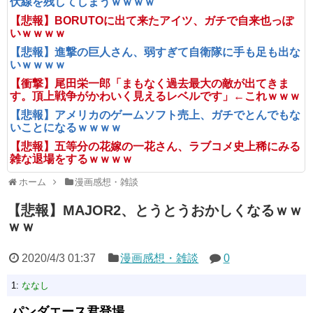
伏線を残してしまうｗｗｗｗ
【悲報】BORUTOに出て来たアイツ、ガチで自来也っぽ
いｗｗｗｗ
【悲報】進撃の巨人さん、弱すぎて自衛隊に手も足も出な
いｗｗｗｗ
【衝撃】尾田栄一郎「まもなく過去最大の敵が出てきま
す。頂上戦争がかわいく見えるレベルです」←これｗｗｗ
【悲報】アメリカのゲームソフト売上、ガチでとんでもな
いことになるｗｗｗｗ
【悲報】五等分の花嫁の一花さん、ラブコメ史上稀にみる
雑な退場をするｗｗｗｗ
ホーム
漫画感想・雑談
【悲報】MAJOR2、とうとうおかしくなるｗｗ
ｗｗ
2020/4/3 01:37
漫画感想・雑談
0
1:
ななし
パンダエース君登場