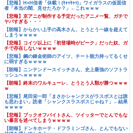
【悲報】H×H信者「休載！(ｷｬｯｷｬｯ)」ワイガラスの仮面信
者「本当の闇、見せたろか？」←これｗｗｗ
【悲報】京アニが制作する予定だったアニメ一覧、ガチで
ヤバすぎる・・・
【朗報】からかい上手の高木さん、とうとう一線を超えて
しまうｗｗｗｗ
【悲報】コイツ以上に「初登場時がピーク」だった奴、ガ
チで存在しないｗｗｗｗ
【悲報】鋼の錬金術師のアイツ、チート能力持ってるくせ
に弱すぎるｗｗｗｗ
【朗報】ニンテンドースイッチさん、史上最強のソフトラ
ッシュへｗｗｗｗ
【朗報】終末のワルキューレ、とうとう人類が勝つｗｗｗ
ｗ
【悲報】尾田栄一郎「まさかシャンクスがラスボスとは誰
も思わまい」読者「シャンクスラスボスじゃね？」←結果
ｗｗｗｗ
【悲報】ブックオフバイトさん、ツイッターでとんでもな
い暴言を述べてしまうｗｗｗｗ
【朗報】ドンキホーテ・ドフラミンゴさん、とんでもない