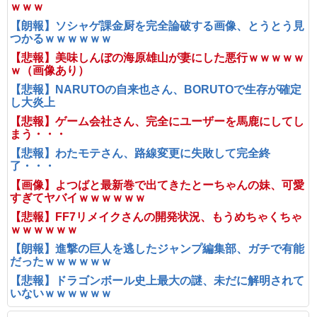
ｗｗｗ
【朗報】ソシャゲ課金厨を完全論破する画像、とうとう見
つかるｗｗｗｗｗｗ
【悲報】美味しんぼの海原雄山が妻にした悪行ｗｗｗｗｗ
ｗ（画像あり）
【悲報】NARUTOの自来也さん、BORUTOで生存が確定
し大炎上
【悲報】ゲーム会社さん、完全にユーザーを馬鹿にしてし
まう・・・
【悲報】わたモテさん、路線変更に失敗して完全終
了・・・
【画像】よつばと最新巻で出てきたとーちゃんの妹、可愛
すぎてヤバイｗｗｗｗｗｗ
【悲報】FF7リメイクさんの開発状況、もうめちゃくちゃ
ｗｗｗｗｗｗ
【朗報】進撃の巨人を逃したジャンプ編集部、ガチで有能
だったｗｗｗｗｗｗ
【悲報】ドラゴンボール史上最大の謎、未だに解明されて
いないｗｗｗｗｗｗ