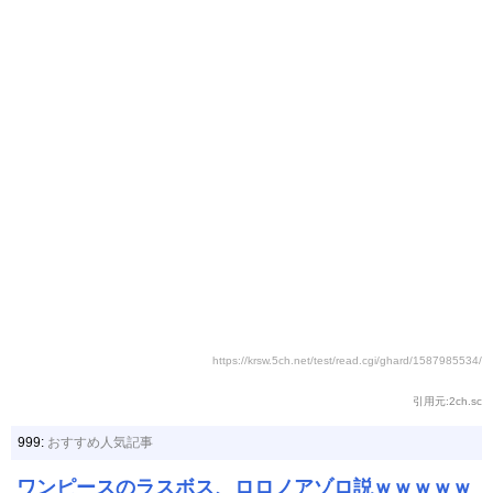
https://krsw.5ch.net/test/read.cgi/ghard/1587985534/
引用元:2ch.sc
999:
おすすめ人気記事
ワンピースのラスボス、ロロノアゾロ説ｗｗｗｗｗ