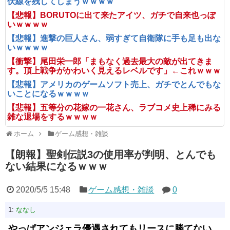
伏線を残してしまうｗｗｗｗ
【悲報】BORUTOに出て来たアイツ、ガチで自来也っぽ
いｗｗｗｗ
【悲報】進撃の巨人さん、弱すぎて自衛隊に手も足も出な
いｗｗｗｗ
【衝撃】尾田栄一郎「まもなく過去最大の敵が出てきま
す。頂上戦争がかわいく見えるレベルです」←これｗｗｗ
【悲報】アメリカのゲームソフト売上、ガチでとんでもな
いことになるｗｗｗｗ
【悲報】五等分の花嫁の一花さん、ラブコメ史上稀にみる
雑な退場をするｗｗｗｗ
ホーム
ゲーム感想・雑談
【朗報】聖剣伝説3の使用率が判明、とんでも
ない結果になるｗｗｗ
2020/5/5 15:48
ゲーム感想・雑談
0
1:
ななし
やっぱアンジェラ優遇されてもリースに勝てない