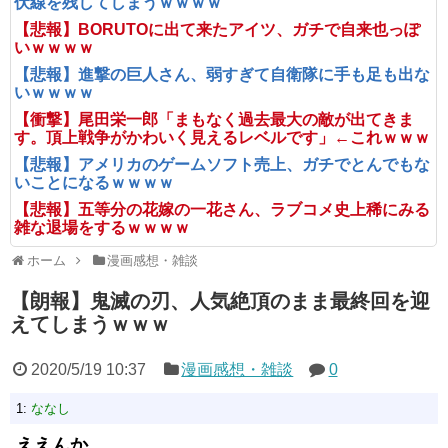
伏線を残してしまうｗｗｗｗ
【悲報】BORUTOに出て来たアイツ、ガチで自来也っぽ
いｗｗｗｗ
【悲報】進撃の巨人さん、弱すぎて自衛隊に手も足も出な
いｗｗｗｗ
【衝撃】尾田栄一郎「まもなく過去最大の敵が出てきま
す。頂上戦争がかわいく見えるレベルです」←これｗｗｗ
【悲報】アメリカのゲームソフト売上、ガチでとんでもな
いことになるｗｗｗｗ
【悲報】五等分の花嫁の一花さん、ラブコメ史上稀にみる
雑な退場をするｗｗｗｗ
ホーム
漫画感想・雑談
【朗報】鬼滅の刃、人気絶頂のまま最終回を迎
えてしまうｗｗｗ
2020/5/19 10:37
漫画感想・雑談
0
1:
ななし
ええんか