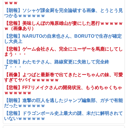
ｗｗｗ
【朗報】ソシャゲ課金厨を完全論破する画像、とうとう見
つかるｗｗｗｗｗｗ
【悲報】美味しんぼの海原雄山が妻にした悪行ｗｗｗｗｗ
ｗ（画像あり）
【悲報】NARUTOの自来也さん、BORUTOで生存が確定
し大炎上
【悲報】ゲーム会社さん、完全にユーザーを馬鹿にしてし
まう・・・
【悲報】わたモテさん、路線変更に失敗して完全終
了・・・
【画像】よつばと最新巻で出てきたとーちゃんの妹、可愛
すぎてヤバイｗｗｗｗｗｗ
【悲報】FF7リメイクさんの開発状況、もうめちゃくちゃ
ｗｗｗｗｗｗ
【朗報】進撃の巨人を逃したジャンプ編集部、ガチで有能
だったｗｗｗｗｗｗ
【悲報】ドラゴンボール史上最大の謎、未だに解明されて
いないｗｗｗｗｗｗ