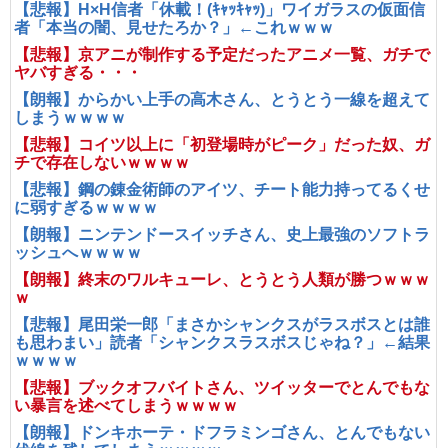
【悲報】H×H信者「休載！(ｷｬｯｷｬｯ)」ワイガラスの仮面信
者「本当の闇、見せたろか？」←これｗｗｗ
【悲報】京アニが制作する予定だったアニメ一覧、ガチで
ヤバすぎる・・・
【朗報】からかい上手の高木さん、とうとう一線を超えて
しまうｗｗｗｗ
【悲報】コイツ以上に「初登場時がピーク」だった奴、ガ
チで存在しないｗｗｗｗ
【悲報】鋼の錬金術師のアイツ、チート能力持ってるくせ
に弱すぎるｗｗｗｗ
【朗報】ニンテンドースイッチさん、史上最強のソフトラ
ッシュへｗｗｗｗ
【朗報】終末のワルキューレ、とうとう人類が勝つｗｗｗ
ｗ
【悲報】尾田栄一郎「まさかシャンクスがラスボスとは誰
も思わまい」読者「シャンクスラスボスじゃね？」←結果
ｗｗｗｗ
【悲報】ブックオフバイトさん、ツイッターでとんでもな
い暴言を述べてしまうｗｗｗｗ
【朗報】ドンキホーテ・ドフラミンゴさん、とんでもない