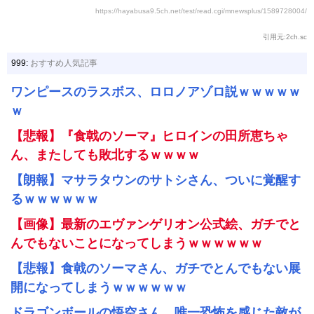
https://hayabusa9.5ch.net/test/read.cgi/mnewsplus/1589728004/
引用元:2ch.sc
999:
おすすめ人気記事
ワンピースのラスボス、ロロノアゾロ説ｗｗｗｗｗ
ｗ
【悲報】『食戟のソーマ』ヒロインの田所恵ちゃ
ん、またしても敗北するｗｗｗｗ
【朗報】マサラタウンのサトシさん、ついに覚醒す
るｗｗｗｗｗｗ
【画像】最新のエヴァンゲリオン公式絵、ガチでと
んでもないことになってしまうｗｗｗｗｗｗ
【悲報】食戟のソーマさん、ガチでとんでもない展
開になってしまうｗｗｗｗｗｗ
ドラゴンボールの悟空さん、唯一恐怖を感じた敵が