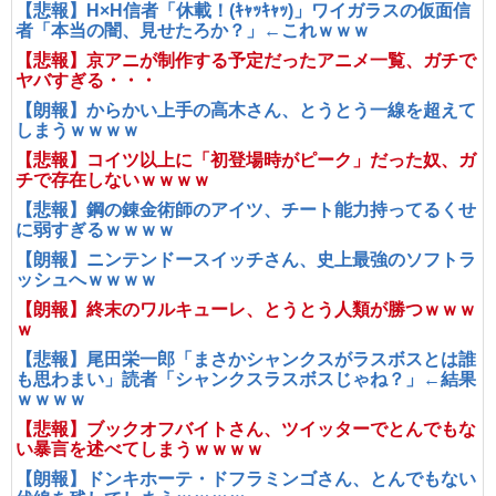
【悲報】H×H信者「休載！(ｷｬｯｷｬｯ)」ワイガラスの仮面信
者「本当の闇、見せたろか？」←これｗｗｗ
【悲報】京アニが制作する予定だったアニメ一覧、ガチで
ヤバすぎる・・・
【朗報】からかい上手の高木さん、とうとう一線を超えて
しまうｗｗｗｗ
【悲報】コイツ以上に「初登場時がピーク」だった奴、ガ
チで存在しないｗｗｗｗ
【悲報】鋼の錬金術師のアイツ、チート能力持ってるくせ
に弱すぎるｗｗｗｗ
【朗報】ニンテンドースイッチさん、史上最強のソフトラ
ッシュへｗｗｗｗ
【朗報】終末のワルキューレ、とうとう人類が勝つｗｗｗ
ｗ
【悲報】尾田栄一郎「まさかシャンクスがラスボスとは誰
も思わまい」読者「シャンクスラスボスじゃね？」←結果
ｗｗｗｗ
【悲報】ブックオフバイトさん、ツイッターでとんでもな
い暴言を述べてしまうｗｗｗｗ
【朗報】ドンキホーテ・ドフラミンゴさん、とんでもない