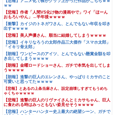
【悲報】アニメ化で株がクッソ上がった作品がこちらｗｗ
ｗｗ
【悲報】作者「人間VS化け物の漫画やで」ワイ「ほーん
おもろいやん」→半年後ｗｗｗｗ
【衝撃】カイジのトネガワさん、とんでもない年収を叩き
出すｗｗｗｗ
【悲報】美人声優さん、順当に結婚してしまうｗｗｗｗ
【悲報】イキリなろうの太郎作品三大傑作「スマホ太郎」
「イキリ骨太郎」
【朗報】ワンピースのアイツ、とんでもない懸賞金額を叩
き出してしまうｗｗｗｗ
【朗報】金曜ロードショーさん、ガチで本気を出してしま
うｗｗｗｗ
【朗報】進撃の巨人のエレンさん、やっぱりミカサのこと
可愛いと思ってたｗｗｗｗ
【悲報】とあるの上条当麻さん、設定崩壊しすぎてもうめち
ゃくちゃｗｗｗｗ
【悲報】進撃の巨人のリヴァイさんとミカサちゃん、巨人
に食われる時はみっともない姿見せそうｗｗｗｗ
【悲報】ハンターハンター史上最大の絶望シーン、ガチで