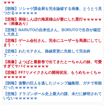
ｗｗｗ
【朗報】ソシャゲ課金厨を完全論破する画像、とうとう見
つかるｗｗｗｗｗｗ
【悲報】美味しんぼの海原雄山が妻にした悪行ｗｗｗｗｗ
ｗ（画像あり）
【悲報】NARUTOの自来也さん、BORUTOで生存が確定
し大炎上
【悲報】ゲーム会社さん、完全にユーザーを馬鹿にしてし
まう・・・
【悲報】わたモテさん、路線変更に失敗して完全終
了・・・
【画像】よつばと最新巻で出てきたとーちゃんの妹、可愛
すぎてヤバイｗｗｗｗｗｗ
【悲報】FF7リメイクさんの開発状況、もうめちゃくちゃ
ｗｗｗｗｗｗ
【朗報】進撃の巨人を逃したジャンプ編集部、ガチで有能
だったｗｗｗｗｗｗ
【悲報】ドラゴンボール史上最大の謎、未だに解明されて
いないｗｗｗｗｗｗ