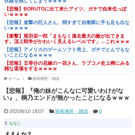
伏線を残してしまうｗｗｗｗ
【悲報】BORUTOに出て来たアイツ、ガチで自来也っぽ
いｗｗｗｗ
【悲報】進撃の巨人さん、弱すぎて自衛隊に手も足も出な
いｗｗｗｗ
【衝撃】尾田栄一郎「まもなく過去最大の敵が出てきま
す。頂上戦争がかわいく見えるレベルです」←これｗｗｗ
【悲報】アメリカのゲームソフト売上、ガチでとんでもな
いことになるｗｗｗｗ
【悲報】五等分の花嫁の一花さん、ラブコメ史上稀にみる
雑な退場をするｗｗｗｗ
ホーム
漫画感想・雑談
【悲報】『俺の妹がこんなに可愛いわけがな
い』、桐乃エンドが無かったことになるｗｗｗ
2020/6/10 18:07
漫画感想・雑談
0
1:
ななし
ええんか？