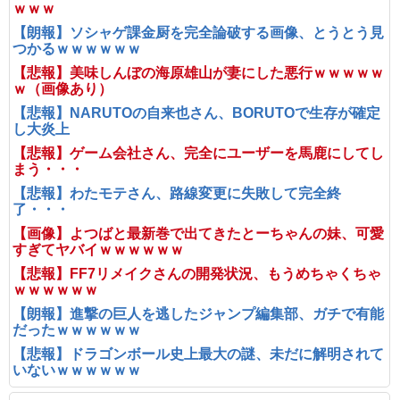
ｗｗｗ
【朗報】ソシャゲ課金厨を完全論破する画像、とうとう見
つかるｗｗｗｗｗｗ
【悲報】美味しんぼの海原雄山が妻にした悪行ｗｗｗｗｗ
ｗ（画像あり）
【悲報】NARUTOの自来也さん、BORUTOで生存が確定
し大炎上
【悲報】ゲーム会社さん、完全にユーザーを馬鹿にしてし
まう・・・
【悲報】わたモテさん、路線変更に失敗して完全終
了・・・
【画像】よつばと最新巻で出てきたとーちゃんの妹、可愛
すぎてヤバイｗｗｗｗｗｗ
【悲報】FF7リメイクさんの開発状況、もうめちゃくちゃ
ｗｗｗｗｗｗ
【朗報】進撃の巨人を逃したジャンプ編集部、ガチで有能
だったｗｗｗｗｗｗ
【悲報】ドラゴンボール史上最大の謎、未だに解明されて
いないｗｗｗｗｗｗ