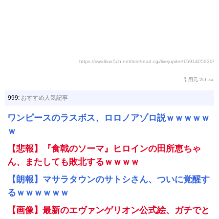
https://swallow.5ch.net/test/read.cgi/livejupiter/1591405930/
引用元:2ch.sc
999:
おすすめ人気記事
ワンピースのラスボス、ロロノアゾロ説ｗｗｗｗｗ
ｗ
【悲報】『食戟のソーマ』ヒロインの田所恵ちゃ
ん、またしても敗北するｗｗｗｗ
【朗報】マサラタウンのサトシさん、ついに覚醒す
るｗｗｗｗｗｗ
【画像】最新のエヴァンゲリオン公式絵、ガチでと