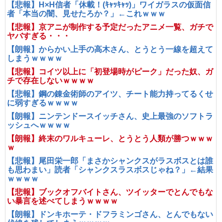
【悲報】H×H信者「休載！(ｷｬｯｷｬｯ)」ワイガラスの仮面信
者「本当の闇、見せたろか？」←これｗｗｗ
【悲報】京アニが制作する予定だったアニメ一覧、ガチで
ヤバすぎる・・・
【朗報】からかい上手の高木さん、とうとう一線を超えて
しまうｗｗｗｗ
【悲報】コイツ以上に「初登場時がピーク」だった奴、ガ
チで存在しないｗｗｗｗ
【悲報】鋼の錬金術師のアイツ、チート能力持ってるくせ
に弱すぎるｗｗｗｗ
【朗報】ニンテンドースイッチさん、史上最強のソフトラ
ッシュへｗｗｗｗ
【朗報】終末のワルキューレ、とうとう人類が勝つｗｗｗ
ｗ
【悲報】尾田栄一郎「まさかシャンクスがラスボスとは誰
も思わまい」読者「シャンクスラスボスじゃね？」←結果
ｗｗｗｗ
【悲報】ブックオフバイトさん、ツイッターでとんでもな
い暴言を述べてしまうｗｗｗｗ
【朗報】ドンキホーテ・ドフラミンゴさん、とんでもない