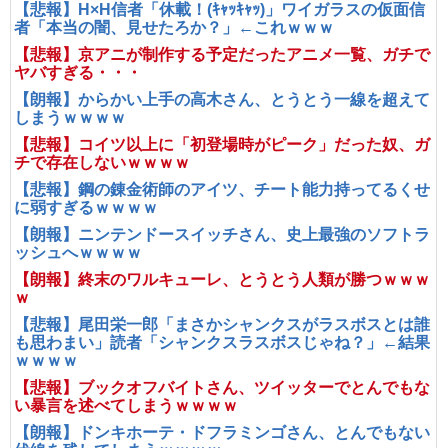
【悲報】H×H信者「休載！(ｷｬｯｷｬｯ)」ワイガラスの仮面信
者「本当の闇、見せたろか？」←これｗｗｗ
【悲報】京アニが制作する予定だったアニメ一覧、ガチで
ヤバすぎる・・・
【朗報】からかい上手の高木さん、とうとう一線を超えて
しまうｗｗｗｗ
【悲報】コイツ以上に「初登場時がピーク」だった奴、ガ
チで存在しないｗｗｗｗ
【悲報】鋼の錬金術師のアイツ、チート能力持ってるくせ
に弱すぎるｗｗｗｗ
【朗報】ニンテンドースイッチさん、史上最強のソフトラ
ッシュへｗｗｗｗ
【朗報】終末のワルキューレ、とうとう人類が勝つｗｗｗ
ｗ
【悲報】尾田栄一郎「まさかシャンクスがラスボスとは誰
も思わまい」読者「シャンクスラスボスじゃね？」←結果
ｗｗｗｗ
【悲報】ブックオフバイトさん、ツイッターでとんでもな
い暴言を述べてしまうｗｗｗｗ
【朗報】ドンキホーテ・ドフラミンゴさん、とんでもない