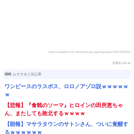
https://swallow.5ch.net/test/read.cgi/livejupiter/1592730545/
引用元:2ch.sc
999:
おすすめ人気記事
ワンピースのラスボス、ロロノアゾロ説ｗｗｗｗｗ
ｗ
【悲報】『食戟のソーマ』ヒロインの田所恵ちゃ
ん、またしても敗北するｗｗｗｗ
【朗報】マサラタウンのサトシさん、ついに覚醒す
るｗｗｗｗｗｗ