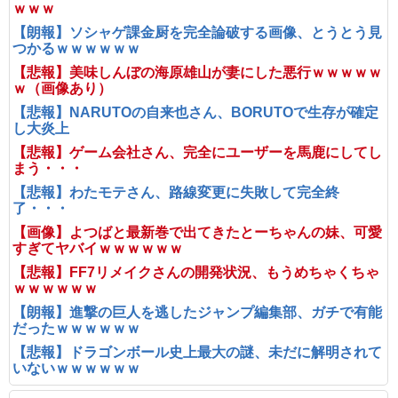
ｗｗｗ
【朗報】ソシャゲ課金厨を完全論破する画像、とうとう見
つかるｗｗｗｗｗｗ
【悲報】美味しんぼの海原雄山が妻にした悪行ｗｗｗｗｗ
ｗ（画像あり）
【悲報】NARUTOの自来也さん、BORUTOで生存が確定
し大炎上
【悲報】ゲーム会社さん、完全にユーザーを馬鹿にしてし
まう・・・
【悲報】わたモテさん、路線変更に失敗して完全終
了・・・
【画像】よつばと最新巻で出てきたとーちゃんの妹、可愛
すぎてヤバイｗｗｗｗｗｗ
【悲報】FF7リメイクさんの開発状況、もうめちゃくちゃ
ｗｗｗｗｗｗ
【朗報】進撃の巨人を逃したジャンプ編集部、ガチで有能
だったｗｗｗｗｗｗ
【悲報】ドラゴンボール史上最大の謎、未だに解明されて
いないｗｗｗｗｗｗ