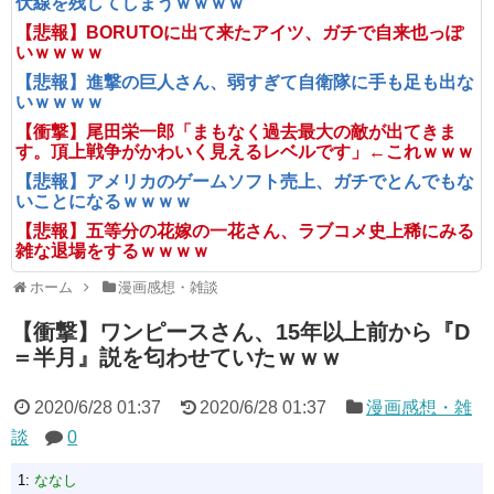
伏線を残してしまうｗｗｗｗ
【悲報】BORUTOに出て来たアイツ、ガチで自来也っぽ
いｗｗｗｗ
【悲報】進撃の巨人さん、弱すぎて自衛隊に手も足も出な
いｗｗｗｗ
【衝撃】尾田栄一郎「まもなく過去最大の敵が出てきま
す。頂上戦争がかわいく見えるレベルです」←これｗｗｗ
【悲報】アメリカのゲームソフト売上、ガチでとんでもな
いことになるｗｗｗｗ
【悲報】五等分の花嫁の一花さん、ラブコメ史上稀にみる
雑な退場をするｗｗｗｗ
ホーム
漫画感想・雑談
【衝撃】ワンピースさん、15年以上前から『D
＝半月』説を匂わせていたｗｗｗ
2020/6/28 01:37
2020/6/28 01:37
漫画感想・雑
談
0
1:
ななし