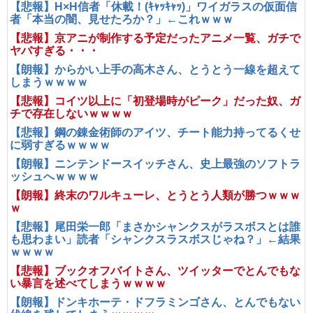
【悲報】H×H信者「休載！(ｷｬｯｷｬｯ)」ワイガラスの仮面信
者「本当の闇、見せたろか？」←これｗｗｗ
【悲報】京アニが制作する予定だったアニメ一覧、ガチで
ヤバすぎる・・・
【朗報】からかい上手の高木さん、とうとう一線を超えて
しまうｗｗｗｗ
【悲報】コイツ以上に「初登場時がピーク」だった奴、ガ
チで存在しないｗｗｗｗ
【悲報】鋼の錬金術師のアイツ、チート能力持ってるくせ
に弱すぎるｗｗｗｗ
【朗報】ニンテンドースイッチさん、史上最強のソフトラ
ッシュへｗｗｗｗ
【朗報】終末のワルキューレ、とうとう人類が勝つｗｗｗ
ｗ
【悲報】尾田栄一郎「まさかシャンクスがラスボスとは誰
も思わまい」読者「シャンクスラスボスじゃね？」←結果
ｗｗｗｗ
【悲報】ブックオフバイトさん、ツイッターでとんでもな
い暴言を述べてしまうｗｗｗｗ
【朗報】ドンキホーテ・ドフラミンゴさん、とんでもない