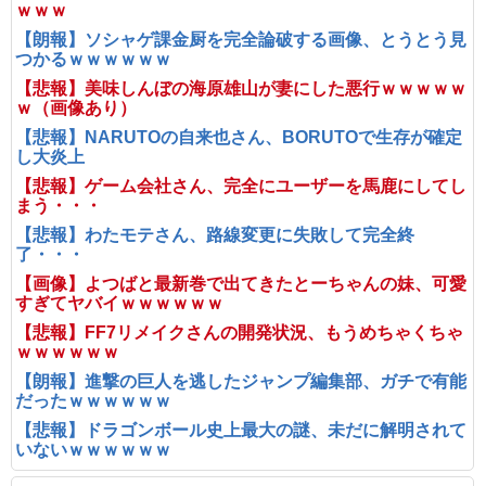
ｗｗｗ
【朗報】ソシャゲ課金厨を完全論破する画像、とうとう見
つかるｗｗｗｗｗｗ
【悲報】美味しんぼの海原雄山が妻にした悪行ｗｗｗｗｗ
ｗ（画像あり）
【悲報】NARUTOの自来也さん、BORUTOで生存が確定
し大炎上
【悲報】ゲーム会社さん、完全にユーザーを馬鹿にしてし
まう・・・
【悲報】わたモテさん、路線変更に失敗して完全終
了・・・
【画像】よつばと最新巻で出てきたとーちゃんの妹、可愛
すぎてヤバイｗｗｗｗｗｗ
【悲報】FF7リメイクさんの開発状況、もうめちゃくちゃ
ｗｗｗｗｗｗ
【朗報】進撃の巨人を逃したジャンプ編集部、ガチで有能
だったｗｗｗｗｗｗ
【悲報】ドラゴンボール史上最大の謎、未だに解明されて
いないｗｗｗｗｗｗ