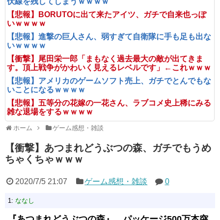
伏線を残してしまうｗｗｗｗ
【悲報】BORUTOに出て来たアイツ、ガチで自来也っぽ
いｗｗｗｗ
【悲報】進撃の巨人さん、弱すぎて自衛隊に手も足も出な
いｗｗｗｗ
【衝撃】尾田栄一郎「まもなく過去最大の敵が出てきま
す。頂上戦争がかわいく見えるレベルです」←これｗｗｗ
【悲報】アメリカのゲームソフト売上、ガチでとんでもな
いことになるｗｗｗｗ
【悲報】五等分の花嫁の一花さん、ラブコメ史上稀にみる
雑な退場をするｗｗｗｗ
ホーム
ゲーム感想・雑談
【衝撃】あつまれどうぶつの森、ガチでもうめ
ちゃくちゃｗｗｗ
2020/7/5 21:07
ゲーム感想・雑談
0
1:
ななし
『あつまれどうぶつの森』、パッケージ500万本突