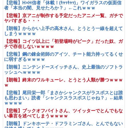
【悲報】H×H信者「休載！(ｷｬｯｷｬｯ)」ワイガラスの仮面信
者「本当の闇、見せたろか？」←これｗｗｗ
【悲報】京アニが制作する予定だったアニメ一覧、ガチで
ヤバすぎる・・・
【朗報】からかい上手の高木さん、とうとう一線を超えて
しまうｗｗｗｗ
【悲報】コイツ以上に「初登場時がピーク」だった奴、ガ
チで存在しないｗｗｗｗ
【悲報】鋼の錬金術師のアイツ、チート能力持ってるくせ
に弱すぎるｗｗｗｗ
【朗報】ニンテンドースイッチさん、史上最強のソフトラ
ッシュへｗｗｗｗ
【朗報】終末のワルキューレ、とうとう人類が勝つｗｗｗ
ｗ
【悲報】尾田栄一郎「まさかシャンクスがラスボスとは誰
も思わまい」読者「シャンクスラスボスじゃね？」←結果
ｗｗｗｗ
【悲報】ブックオフバイトさん、ツイッターでとんでもな
い暴言を述べてしまうｗｗｗｗ
【朗報】ドンキホーテ・ドフラミンゴさん、とんでもない