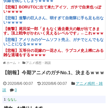
伏線を残してしまうｗｗｗｗ
【悲報】BORUTOに出て来たアイツ、ガチで自来也っぽ
いｗｗｗｗ
【悲報】進撃の巨人さん、弱すぎて自衛隊に手も足も出な
いｗｗｗｗ
【衝撃】尾田栄一郎「まもなく過去最大の敵が出てきま
す。頂上戦争がかわいく見えるレベルです」←これｗｗｗ
【悲報】アメリカのゲームソフト売上、ガチでとんでもな
いことになるｗｗｗｗ
【悲報】五等分の花嫁の一花さん、ラブコメ史上稀にみる
雑な退場をするｗｗｗｗ
ホーム
アニメ感想・雑談
【朗報】今期アニメのガチNo.1、決まるｗｗｗ
2020/8/6 00:07
2020/8/6 00:07
アニメ感想・雑
談
0
1:
ななし