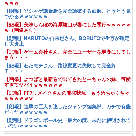
ｗｗｗ
【朗報】ソシャゲ課金厨を完全論破する画像、とうとう見
つかるｗｗｗｗｗｗ
【悲報】美味しんぼの海原雄山が妻にした悪行ｗｗｗｗｗ
ｗ（画像あり）
【悲報】NARUTOの自来也さん、BORUTOで生存が確定
し大炎上
【悲報】ゲーム会社さん、完全にユーザーを馬鹿にしてし
まう・・・
【悲報】わたモテさん、路線変更に失敗して完全終
了・・・
【画像】よつばと最新巻で出てきたとーちゃんの妹、可愛
すぎてヤバイｗｗｗｗｗｗ
【悲報】FF7リメイクさんの開発状況、もうめちゃくちゃ
ｗｗｗｗｗｗ
【朗報】進撃の巨人を逃したジャンプ編集部、ガチで有能
だったｗｗｗｗｗｗ
【悲報】ドラゴンボール史上最大の謎、未だに解明されて
いないｗｗｗｗｗｗ