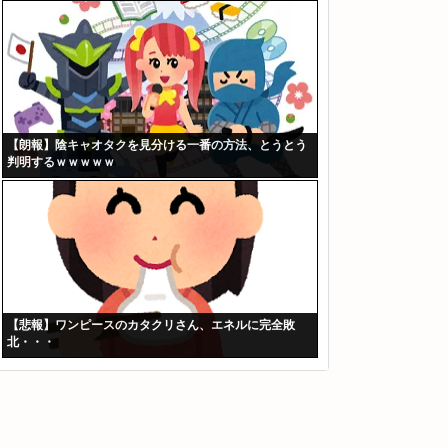
【朗報】陰キャオタクを見分ける一番の方法、とうとう
判明するｗｗｗｗｗ
【悲報】ワンピースのカタクリさん、エネルに完全敗
北・・・