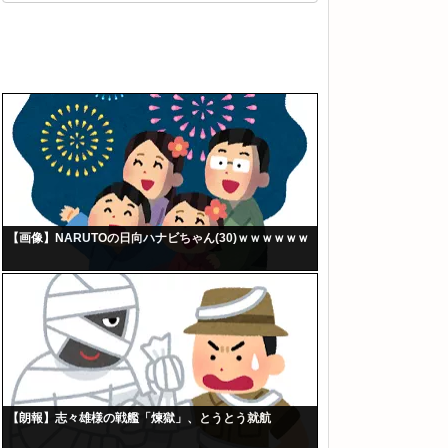
【画像】NARUTOの日向ハナビちゃん(30)ｗｗｗｗｗｗ
【朗報】志々雄様の戦艦「煉獄」、とうとう就航