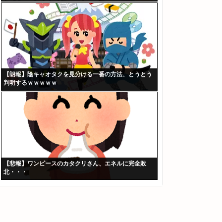
【朗報】陰キャオタクを見分ける一番の方法、とうとう
判明するｗｗｗｗｗ
【悲報】ワンピースのカタクリさん、エネルに完全敗
北・・・