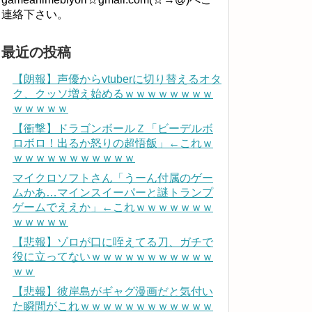
連絡下さい。
最近の投稿
【朗報】声優からvtuberに切り替えるオタ
ク、クッソ増え始めるｗｗｗｗｗｗｗｗ
ｗｗｗｗｗ
【衝撃】ドラゴンボールＺ「ビーデルボ
ロボロ！出るか怒りの超悟飯」←これｗ
ｗｗｗｗｗｗｗｗｗｗｗ
マイクロソフトさん「うーん付属のゲー
ムかあ…マインスイーパーと謎トランプ
ゲームでええか」←これｗｗｗｗｗｗｗ
ｗｗｗｗｗ
【悲報】ゾロが口に咥えてる刀、ガチで
役に立ってないｗｗｗｗｗｗｗｗｗｗｗ
ｗｗ
【悲報】彼岸島がギャグ漫画だと気付い
た瞬間がこれｗｗｗｗｗｗｗｗｗｗｗｗ