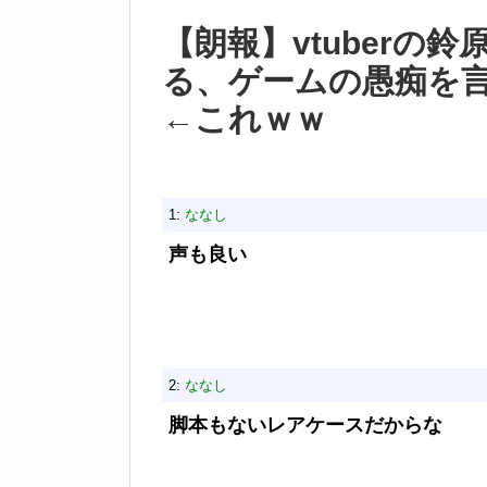
【朗報】vtuberの
る、ゲームの愚痴を
←これｗｗ
1:
ななし
声も良い
2:
ななし
脚本もないレアケースだからな