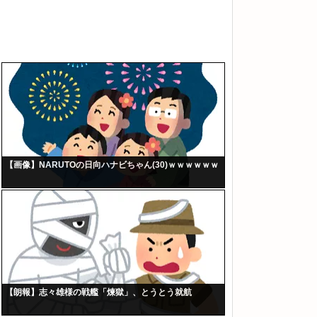
【画像】NARUTOの日向ハナビちゃん(30)ｗｗｗｗｗｗ
【朗報】志々雄様の戦艦「煉獄」、とうとう就航