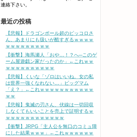
連絡下さい。
最近の投稿
【悲報】ドラゴンボール超のピッコロさ
ん、あまりにも扱いが酷すぎるｗｗｗｗ
ｗｗｗｗｗｗｗｗｗ
【衝撃】海馬瀬人「おや…！？へ─このゲ
ーム屋遊戯ン家だったのか」←これｗｗ
ｗｗｗｗｗｗｗｗｗｗ
【悲報】くいな「ゾロはいいね。女の私
は世界一強くなれない…」ビッグマム
「え？」←これｗｗｗｗｗｗｗｗｗｗｗ
ｗｗ
【悲報】鬼滅の刃さん、伏線は一切回収
しなくてもいいことを売上で証明するｗ
ｗｗｗｗｗｗｗｗｗｗｗｗ
【衝撃】JRPG「主人公を無口のコミュ障
にした結果ｗｗｗ」←これｗｗｗｗｗｗ