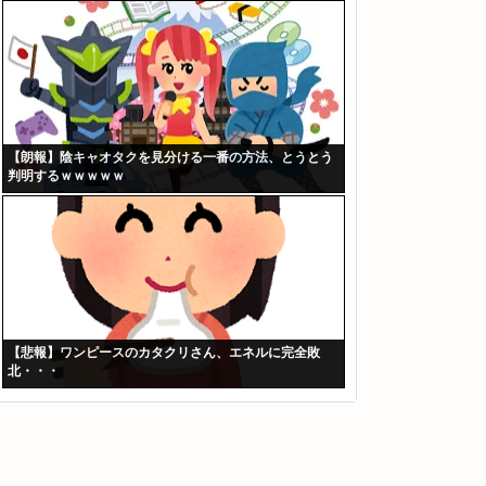
【朗報】陰キャオタクを見分ける一番の方法、とうとう
判明するｗｗｗｗｗ
【悲報】ワンピースのカタクリさん、エネルに完全敗
北・・・