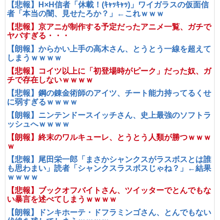
【悲報】H×H信者「休載！(ｷｬｯｷｬｯ)」ワイガラスの仮面信
者「本当の闇、見せたろか？」←これｗｗｗ
【悲報】京アニが制作する予定だったアニメ一覧、ガチで
ヤバすぎる・・・
【朗報】からかい上手の高木さん、とうとう一線を超えて
しまうｗｗｗｗ
【悲報】コイツ以上に「初登場時がピーク」だった奴、ガ
チで存在しないｗｗｗｗ
【悲報】鋼の錬金術師のアイツ、チート能力持ってるくせ
に弱すぎるｗｗｗｗ
【朗報】ニンテンドースイッチさん、史上最強のソフトラ
ッシュへｗｗｗｗ
【朗報】終末のワルキューレ、とうとう人類が勝つｗｗｗ
ｗ
【悲報】尾田栄一郎「まさかシャンクスがラスボスとは誰
も思わまい」読者「シャンクスラスボスじゃね？」←結果
ｗｗｗｗ
【悲報】ブックオフバイトさん、ツイッターでとんでもな
い暴言を述べてしまうｗｗｗｗ
【朗報】ドンキホーテ・ドフラミンゴさん、とんでもない