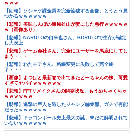
ｗｗｗ
【朗報】ソシャゲ課金厨を完全論破する画像、とうとう見
つかるｗｗｗｗｗｗ
【悲報】美味しんぼの海原雄山が妻にした悪行ｗｗｗｗｗ
ｗ（画像あり）
【悲報】NARUTOの自来也さん、BORUTOで生存が確定
し大炎上
【悲報】ゲーム会社さん、完全にユーザーを馬鹿にしてし
まう・・・
【悲報】わたモテさん、路線変更に失敗して完全終
了・・・
【画像】よつばと最新巻で出てきたとーちゃんの妹、可愛
すぎてヤバイｗｗｗｗｗｗ
【悲報】FF7リメイクさんの開発状況、もうめちゃくちゃ
ｗｗｗｗｗｗ
【朗報】進撃の巨人を逃したジャンプ編集部、ガチで有能
だったｗｗｗｗｗｗ
【悲報】ドラゴンボール史上最大の謎、未だに解明されて
いないｗｗｗｗｗｗ