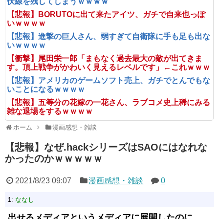
伏線を残してしまうｗｗｗｗ
【悲報】BORUTOに出て来たアイツ、ガチで自来也っぽ
いｗｗｗｗ
【悲報】進撃の巨人さん、弱すぎて自衛隊に手も足も出な
いｗｗｗｗ
【衝撃】尾田栄一郎「まもなく過去最大の敵が出てきま
す。頂上戦争がかわいく見えるレベルです」←これｗｗｗ
【悲報】アメリカのゲームソフト売上、ガチでとんでもな
いことになるｗｗｗｗ
【悲報】五等分の花嫁の一花さん、ラブコメ史上稀にみる
雑な退場をするｗｗｗｗ
ホーム
漫画感想・雑談
【悲報】なぜ.hackシリーズはSAOにはなれな
かったのかｗｗｗｗｗ
2021/8/23 09:07
漫画感想・雑談
0
1:
ななし
出せるメディアというメディアに展開したのに