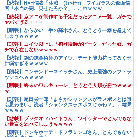
【悲報】H×H信者「休載！(ｷｬｯｷｬｯ)」ワイガラスの仮面信
者「本当の闇、見せたろか？」←これｗｗｗ
【悲報】京アニが制作する予定だったアニメ一覧、ガチで
ヤバすぎる・・・
【朗報】からかい上手の高木さん、とうとう一線を超えて
しまうｗｗｗｗ
【悲報】コイツ以上に「初登場時がピーク」だった奴、ガ
チで存在しないｗｗｗｗ
【悲報】鋼の錬金術師のアイツ、チート能力持ってるくせ
に弱すぎるｗｗｗｗ
【朗報】ニンテンドースイッチさん、史上最強のソフトラ
ッシュへｗｗｗｗ
【朗報】終末のワルキューレ、とうとう人類が勝つｗｗｗ
ｗ
【悲報】尾田栄一郎「まさかシャンクスがラスボスとは誰
も思わまい」読者「シャンクスラスボスじゃね？」←結果
ｗｗｗｗ
【悲報】ブックオフバイトさん、ツイッターでとんでもな
い暴言を述べてしまうｗｗｗｗ
【朗報】ドンキホーテ・ドフラミンゴさん、とんでもない