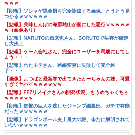
ｗｗｗ
【朗報】ソシャゲ課金厨を完全論破する画像、とうとう見
つかるｗｗｗｗｗｗ
【悲報】美味しんぼの海原雄山が妻にした悪行ｗｗｗｗｗ
ｗ（画像あり）
【悲報】NARUTOの自来也さん、BORUTOで生存が確定
し大炎上
【悲報】ゲーム会社さん、完全にユーザーを馬鹿にしてし
まう・・・
【悲報】わたモテさん、路線変更に失敗して完全終
了・・・
【画像】よつばと最新巻で出てきたとーちゃんの妹、可愛
すぎてヤバイｗｗｗｗｗｗ
【悲報】FF7リメイクさんの開発状況、もうめちゃくちゃ
ｗｗｗｗｗｗ
【朗報】進撃の巨人を逃したジャンプ編集部、ガチで有能
だったｗｗｗｗｗｗ
【悲報】ドラゴンボール史上最大の謎、未だに解明されて
いないｗｗｗｗｗｗ