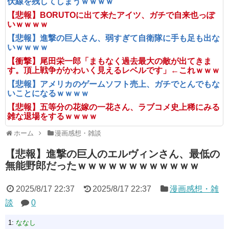
伏線を残してしまうｗｗｗｗ
【悲報】BORUTOに出て来たアイツ、ガチで自来也っぽ
いｗｗｗｗ
【悲報】進撃の巨人さん、弱すぎて自衛隊に手も足も出な
いｗｗｗｗ
【衝撃】尾田栄一郎「まもなく過去最大の敵が出てきま
す。頂上戦争がかわいく見えるレベルです」←これｗｗｗ
【悲報】アメリカのゲームソフト売上、ガチでとんでもな
いことになるｗｗｗｗ
【悲報】五等分の花嫁の一花さん、ラブコメ史上稀にみる
雑な退場をするｗｗｗｗ
ホーム
漫画感想・雑談
【悲報】進撃の巨人のエルヴィンさん、最低の
無能野郎だったｗｗｗｗｗｗｗｗｗｗｗｗ
2025/8/17 22:37
2025/8/17 22:37
漫画感想・雑
談
0
1:
ななし