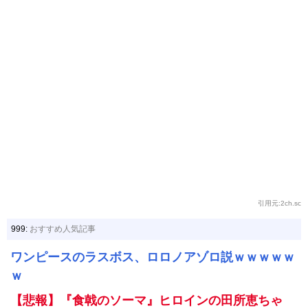
引用元:2ch.sc
999:
おすすめ人気記事
ワンピースのラスボス、ロロノアゾロ説ｗｗｗｗｗ
ｗ
【悲報】『食戟のソーマ』ヒロインの田所恵ちゃ