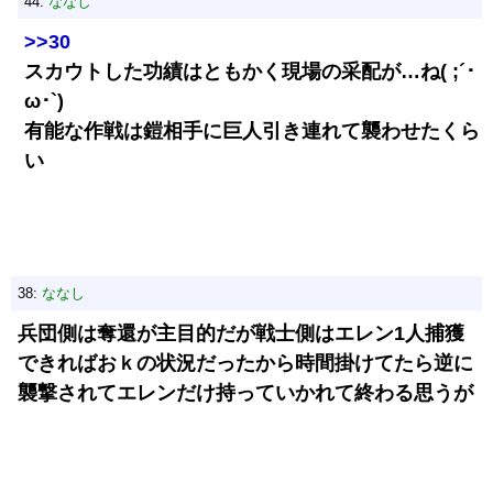
44:
ななし
>>30
スカウトした功績はともかく現場の采配が…ね( ;´･
ω･`)
有能な作戦は鎧相手に巨人引き連れて襲わせたくら
い
38:
ななし
兵団側は奪還が主目的だが戦士側はエレン1人捕獲
できればおｋの状況だったから時間掛けてたら逆に
襲撃されてエレンだけ持っていかれて終わる思うが