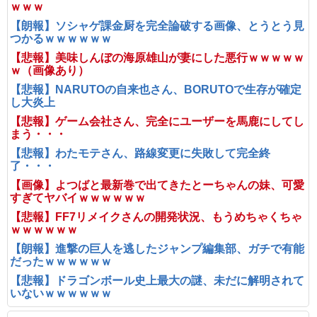
ｗｗｗ
【朗報】ソシャゲ課金厨を完全論破する画像、とうとう見
つかるｗｗｗｗｗｗ
【悲報】美味しんぼの海原雄山が妻にした悪行ｗｗｗｗｗ
ｗ（画像あり）
【悲報】NARUTOの自来也さん、BORUTOで生存が確定
し大炎上
【悲報】ゲーム会社さん、完全にユーザーを馬鹿にしてし
まう・・・
【悲報】わたモテさん、路線変更に失敗して完全終
了・・・
【画像】よつばと最新巻で出てきたとーちゃんの妹、可愛
すぎてヤバイｗｗｗｗｗｗ
【悲報】FF7リメイクさんの開発状況、もうめちゃくちゃ
ｗｗｗｗｗｗ
【朗報】進撃の巨人を逃したジャンプ編集部、ガチで有能
だったｗｗｗｗｗｗ
【悲報】ドラゴンボール史上最大の謎、未だに解明されて
いないｗｗｗｗｗｗ