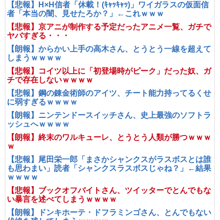
【悲報】H×H信者「休載！(ｷｬｯｷｬｯ)」ワイガラスの仮面信
者「本当の闇、見せたろか？」←これｗｗｗ
【悲報】京アニが制作する予定だったアニメ一覧、ガチで
ヤバすぎる・・・
【朗報】からかい上手の高木さん、とうとう一線を超えて
しまうｗｗｗｗ
【悲報】コイツ以上に「初登場時がピーク」だった奴、ガ
チで存在しないｗｗｗｗ
【悲報】鋼の錬金術師のアイツ、チート能力持ってるくせ
に弱すぎるｗｗｗｗ
【朗報】ニンテンドースイッチさん、史上最強のソフトラ
ッシュへｗｗｗｗ
【朗報】終末のワルキューレ、とうとう人類が勝つｗｗｗ
ｗ
【悲報】尾田栄一郎「まさかシャンクスがラスボスとは誰
も思わまい」読者「シャンクスラスボスじゃね？」←結果
ｗｗｗｗ
【悲報】ブックオフバイトさん、ツイッターでとんでもな
い暴言を述べてしまうｗｗｗｗ
【朗報】ドンキホーテ・ドフラミンゴさん、とんでもない