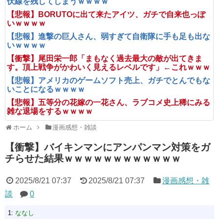
伏線を残してしまうｗｗｗｗ
【悲報】BORUTOに出て来たアイツ、ガチで自来也っぽ
いｗｗｗｗ
【悲報】進撃の巨人さん、弱すぎて自衛隊に手も足も出な
いｗｗｗｗ
【衝撃】尾田栄一郎「まもなく過去最大の敵が出てきま
す。頂上戦争がかわいく見えるレベルです」←これｗｗｗ
【悲報】アメリカのゲームソフト売上、ガチでとんでもな
いことになるｗｗｗｗ
【悲報】五等分の花嫁の一花さん、ラブコメ史上稀にみる
雑な退場をするｗｗｗｗ
ホーム
漫画感想・雑談
【衝撃】バイキンマンにアンパンマン対策をガ
チらせた結果ｗｗｗｗｗｗｗｗｗｗｗｗ
2025/8/21 07:37
2025/8/21 07:37
漫画感想・雑
談
0
1:
ななし