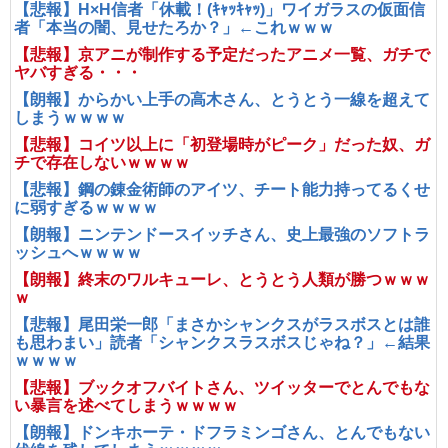
【悲報】H×H信者「休載！(ｷｬｯｷｬｯ)」ワイガラスの仮面信
者「本当の闇、見せたろか？」←これｗｗｗ
【悲報】京アニが制作する予定だったアニメ一覧、ガチで
ヤバすぎる・・・
【朗報】からかい上手の高木さん、とうとう一線を超えて
しまうｗｗｗｗ
【悲報】コイツ以上に「初登場時がピーク」だった奴、ガ
チで存在しないｗｗｗｗ
【悲報】鋼の錬金術師のアイツ、チート能力持ってるくせ
に弱すぎるｗｗｗｗ
【朗報】ニンテンドースイッチさん、史上最強のソフトラ
ッシュへｗｗｗｗ
【朗報】終末のワルキューレ、とうとう人類が勝つｗｗｗ
ｗ
【悲報】尾田栄一郎「まさかシャンクスがラスボスとは誰
も思わまい」読者「シャンクスラスボスじゃね？」←結果
ｗｗｗｗ
【悲報】ブックオフバイトさん、ツイッターでとんでもな
い暴言を述べてしまうｗｗｗｗ
【朗報】ドンキホーテ・ドフラミンゴさん、とんでもない