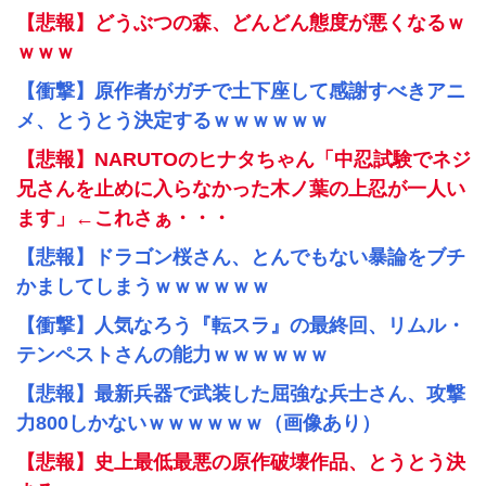
【悲報】どうぶつの森、どんどん態度が悪くなるｗ
ｗｗｗ
【衝撃】原作者がガチで土下座して感謝すべきアニ
メ、とうとう決定するｗｗｗｗｗｗ
【悲報】NARUTOのヒナタちゃん「中忍試験でネジ
兄さんを止めに入らなかった木ノ葉の上忍が一人い
ます」←これさぁ・・・
【悲報】ドラゴン桜さん、とんでもない暴論をブチ
かましてしまうｗｗｗｗｗｗ
【衝撃】人気なろう『転スラ』の最終回、リムル・
テンペストさんの能力ｗｗｗｗｗｗ
【悲報】最新兵器で武装した屈強な兵士さん、攻撃
力800しかないｗｗｗｗｗｗ（画像あり）
【悲報】史上最低最悪の原作破壊作品、とうとう決