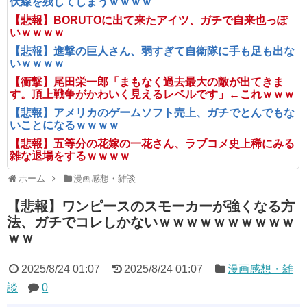
伏線を残してしまうｗｗｗｗ
【悲報】BORUTOに出て来たアイツ、ガチで自来也っぽ
いｗｗｗｗ
【悲報】進撃の巨人さん、弱すぎて自衛隊に手も足も出な
いｗｗｗｗ
【衝撃】尾田栄一郎「まもなく過去最大の敵が出てきま
す。頂上戦争がかわいく見えるレベルです」←これｗｗｗ
【悲報】アメリカのゲームソフト売上、ガチでとんでもな
いことになるｗｗｗｗ
【悲報】五等分の花嫁の一花さん、ラブコメ史上稀にみる
雑な退場をするｗｗｗｗ
ホーム
漫画感想・雑談
【悲報】ワンピースのスモーカーが強くなる方
法、ガチでコレしかないｗｗｗｗｗｗｗｗｗｗ
ｗｗ
2025/8/24 01:07
2025/8/24 01:07
漫画感想・雑
談
0