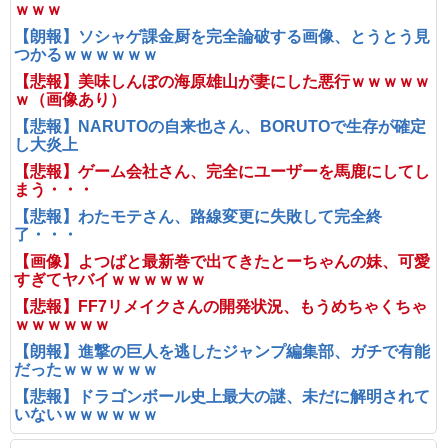
ｗｗｗ
【朗報】ソシャゲ課金厨を完全論破する画像、とうとう見
つかるｗｗｗｗｗｗ
【悲報】美味しんぼの海原雄山が妻にした悪行ｗｗｗｗｗ
ｗ（画像あり）
【悲報】NARUTOの自来也さん、BORUTOで生存が確定
し大炎上
【悲報】ゲーム会社さん、完全にユーザーを馬鹿にしてし
まう・・・
【悲報】わたモテさん、路線変更に失敗して完全終
了・・・
【画像】よつばと最新巻で出てきたとーちゃんの妹、可愛
すぎてヤバイｗｗｗｗｗｗ
【悲報】FF7リメイクさんの開発状況、もうめちゃくちゃ
ｗｗｗｗｗｗ
【朗報】進撃の巨人を逃したジャンプ編集部、ガチで有能
だったｗｗｗｗｗｗ
【悲報】ドラゴンボール史上最大の謎、未だに解明されて
いないｗｗｗｗｗｗ