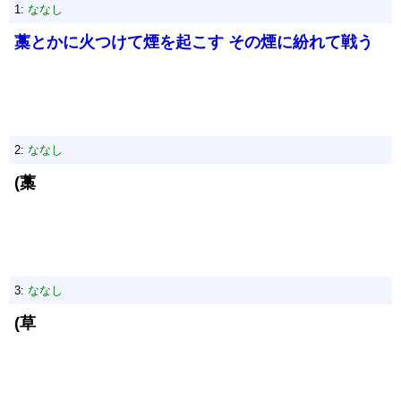
1:
ななし
藁とかに火つけて煙を起こす その煙に紛れて戦う
2:
ななし
(藁
3:
ななし
(草