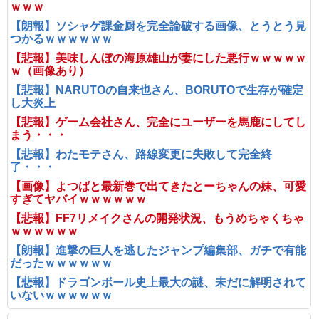
ｗｗｗ
【朗報】ソシャゲ課金厨を完全論破する画像、とうとう見
つかるｗｗｗｗｗｗ
【悲報】美味しんぼの海原雄山が妻にした悪行ｗｗｗｗｗ
ｗ（画像あり）
【悲報】NARUTOの自来也さん、BORUTOで生存が確定
し大炎上
【悲報】ゲーム会社さん、完全にユーザーを馬鹿にしてし
まう・・・
【悲報】わたモテさん、路線変更に失敗して完全終
了・・・
【画像】よつばと最新巻で出てきたとーちゃんの妹、可愛
すぎてヤバイｗｗｗｗｗｗ
【悲報】FF7リメイクさんの開発状況、もうめちゃくちゃ
ｗｗｗｗｗｗ
【朗報】進撃の巨人を逃したジャンプ編集部、ガチで有能
だったｗｗｗｗｗｗ
【悲報】ドラゴンボール史上最大の謎、未だに解明されて
いないｗｗｗｗｗｗ