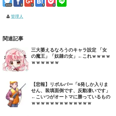
error
0
0
管理人
関連記事
三大萎えるなろうのキャラ設定 「女
の魔王」「奴隷の女」←これｗｗｗｗ
ｗｗｗｗｗｗ
【悲報】リボルバー「6発しか入りま
せん、装填面倒です、反動凄いです」
←こいつがオートマに勝っているもの
ｗｗｗｗｗｗｗｗｗｗｗｗｗ