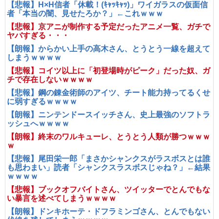
【悲報】H×H信者「休載！(ｷｬｯｷｬｯ)」ワイガラスの仮面信
者「本当の闇、見せたろか？」←これｗｗｗ
【悲報】京アニが制作する予定だったアニメ一覧、ガチで
ヤバすぎる・・・
【朗報】からかい上手の高木さん、とうとう一線を超えて
しまうｗｗｗｗ
【悲報】コイツ以上に「初登場時がピーク」だった奴、ガ
チで存在しないｗｗｗｗ
【悲報】鋼の錬金術師のアイツ、チート能力持ってるくせ
に弱すぎるｗｗｗｗ
【朗報】ニンテンドースイッチさん、史上最強のソフトラ
ッシュへｗｗｗｗ
【朗報】終末のワルキューレ、とうとう人類が勝つｗｗｗ
ｗ
【悲報】尾田栄一郎「まさかシャンクスがラスボスとは誰
も思わまい」読者「シャンクスラスボスじゃね？」←結果
ｗｗｗｗ
【悲報】ブックオフバイトさん、ツイッターでとんでもな
い暴言を述べてしまうｗｗｗｗ
【朗報】ドンキホーテ・ドフラミンゴさん、とんでもない