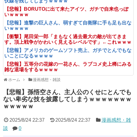
伏線を残してしまうｗｗｗｗ
【悲報】BORUTOに出て来たアイツ、ガチで自来也っぽ
いｗｗｗｗ
【悲報】進撃の巨人さん、弱すぎて自衛隊に手も足も出な
いｗｗｗｗ
【衝撃】尾田栄一郎「まもなく過去最大の敵が出てきま
す。頂上戦争がかわいく見えるレベルです」←これｗｗｗ
【悲報】アメリカのゲームソフト売上、ガチでとんでもな
いことになるｗｗｗｗ
【悲報】五等分の花嫁の一花さん、ラブコメ史上稀にみる
雑な退場をするｗｗｗｗ
ホーム
漫画感想・雑談
【悲報】孫悟空さん、主人公のくせにとんでも
ない卑劣な技を披露してしまうｗｗｗｗｗｗｗ
ｗｗｗｗｗ
2025/8/24 22:37
2025/8/24 22:37
漫画感想・雑
談
0