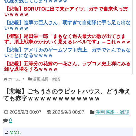
伏線を残してしまうｗｗｗｗ
【悲報】BORUTOに出て来たアイツ、ガチで自来也っぽ
いｗｗｗｗ
【悲報】進撃の巨人さん、弱すぎて自衛隊に手も足も出な
いｗｗｗｗ
【衝撃】尾田栄一郎「まもなく過去最大の敵が出てきま
す。頂上戦争がかわいく見えるレベルです」←これｗｗｗ
【悲報】アメリカのゲームソフト売上、ガチでとんでもな
いことになるｗｗｗｗ
【悲報】五等分の花嫁の一花さん、ラブコメ史上稀にみる
雑な退場をするｗｗｗｗ
ホーム
漫画感想・雑談
【悲報】ごちうさのラビットハウス、どう考え
ても赤字ｗｗｗｗｗｗｗｗｗｗｗｗ
2025/9/3 00:07
2025/9/3 00:07
漫画感想・雑談
0
1:
ななし