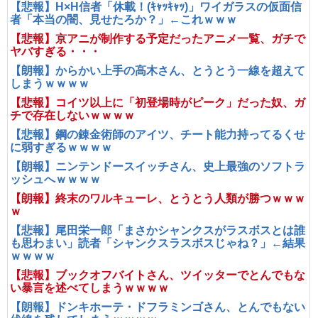
【悲報】H×H信者「休載！(ｷｬｯｷｬｯ)」ワイガラスの仮面信
者「本当の闇、見せたろか？」←これｗｗｗ
【悲報】京アニが制作する予定だったアニメ一覧、ガチで
ヤバすぎる・・・
【朗報】からかい上手の高木さん、とうとう一線を超えて
しまうｗｗｗｗ
【悲報】コイツ以上に「初登場時がピーク」だった奴、ガ
チで存在しないｗｗｗｗ
【悲報】鋼の錬金術師のアイツ、チート能力持ってるくせ
に弱すぎるｗｗｗｗ
【朗報】ニンテンドースイッチさん、史上最強のソフトラ
ッシュへｗｗｗｗ
【朗報】終末のワルキューレ、とうとう人類が勝つｗｗｗ
ｗ
【悲報】尾田栄一郎「まさかシャンクスがラスボスとは誰
も思わまい」読者「シャンクスラスボスじゃね？」←結果
ｗｗｗｗ
【悲報】ブックオフバイトさん、ツイッターでとんでもな
い暴言を述べてしまうｗｗｗｗ
【朗報】ドンキホーテ・ドフラミンゴさん、とんでもない