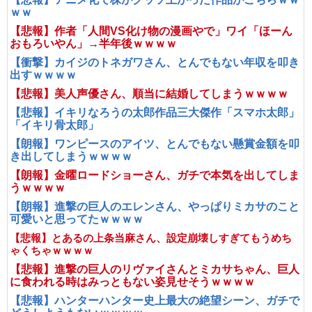
ｗｗ
【悲報】作者「人間VS化け物の漫画やで」ワイ「ほーん
おもろいやん」→半年後ｗｗｗｗ
【衝撃】カイジのトネガワさん、とんでもない年収を叩き
出すｗｗｗｗ
【悲報】美人声優さん、順当に結婚してしまうｗｗｗｗ
【悲報】イキリなろうの太郎作品三大傑作「スマホ太郎」
「イキリ骨太郎」
【朗報】ワンピースのアイツ、とんでもない懸賞金額を叩
き出してしまうｗｗｗｗ
【朗報】金曜ロードショーさん、ガチで本気を出してしま
うｗｗｗｗ
【朗報】進撃の巨人のエレンさん、やっぱりミカサのこと
可愛いと思ってたｗｗｗｗ
【悲報】とあるの上条当麻さん、設定崩壊しすぎてもうめち
ゃくちゃｗｗｗｗ
【悲報】進撃の巨人のリヴァイさんとミカサちゃん、巨人
に食われる時はみっともない姿見せそうｗｗｗｗ
【悲報】ハンターハンター史上最大の絶望シーン、ガチで