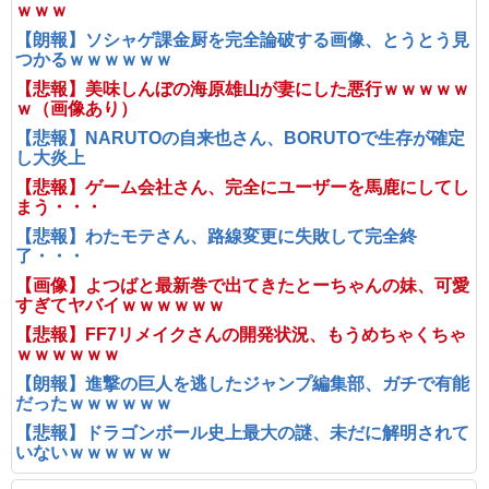
ｗｗｗ
【朗報】ソシャゲ課金厨を完全論破する画像、とうとう見
つかるｗｗｗｗｗｗ
【悲報】美味しんぼの海原雄山が妻にした悪行ｗｗｗｗｗ
ｗ（画像あり）
【悲報】NARUTOの自来也さん、BORUTOで生存が確定
し大炎上
【悲報】ゲーム会社さん、完全にユーザーを馬鹿にしてし
まう・・・
【悲報】わたモテさん、路線変更に失敗して完全終
了・・・
【画像】よつばと最新巻で出てきたとーちゃんの妹、可愛
すぎてヤバイｗｗｗｗｗｗ
【悲報】FF7リメイクさんの開発状況、もうめちゃくちゃ
ｗｗｗｗｗｗ
【朗報】進撃の巨人を逃したジャンプ編集部、ガチで有能
だったｗｗｗｗｗｗ
【悲報】ドラゴンボール史上最大の謎、未だに解明されて
いないｗｗｗｗｗｗ