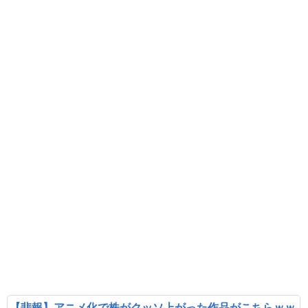
【悲報】アニメ化で株がクッソ上がった作品がこちらｗｗ