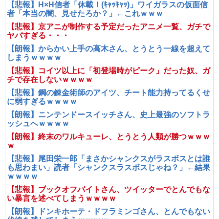
【悲報】H×H信者「休載！(ｷｬｯｷｬｯ)」ワイガラスの仮面信
者「本当の闇、見せたろか？」←これｗｗｗ
【悲報】京アニが制作する予定だったアニメ一覧、ガチで
ヤバすぎる・・・
【朗報】からかい上手の高木さん、とうとう一線を超えて
しまうｗｗｗｗ
【悲報】コイツ以上に「初登場時がピーク」だった奴、ガ
チで存在しないｗｗｗｗ
【悲報】鋼の錬金術師のアイツ、チート能力持ってるくせ
に弱すぎるｗｗｗｗ
【朗報】ニンテンドースイッチさん、史上最強のソフトラ
ッシュへｗｗｗｗ
【朗報】終末のワルキューレ、とうとう人類が勝つｗｗｗ
ｗ
【悲報】尾田栄一郎「まさかシャンクスがラスボスとは誰
も思わまい」読者「シャンクスラスボスじゃね？」←結果
ｗｗｗｗ
【悲報】ブックオフバイトさん、ツイッターでとんでもな
い暴言を述べてしまうｗｗｗｗ
【朗報】ドンキホーテ・ドフラミンゴさん、とんでもない