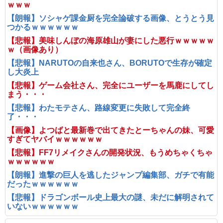
ｗｗｗ
【朗報】ソシャゲ課金厨を完全論破する画像、とうとう見
つかるｗｗｗｗｗｗ
【悲報】美味しんぼの海原雄山が妻にした悪行ｗｗｗｗｗ
ｗ（画像あり）
【悲報】NARUTOの自来也さん、BORUTOで生存が確定
し大炎上
【悲報】ゲーム会社さん、完全にユーザーを馬鹿にしてし
まう・・・
【悲報】わたモテさん、路線変更に失敗して完全終
了・・・
【画像】よつばと最新巻で出てきたとーちゃんの妹、可愛
すぎてヤバイｗｗｗｗｗｗ
【悲報】FF7リメイクさんの開発状況、もうめちゃくちゃ
ｗｗｗｗｗｗ
【朗報】進撃の巨人を逃したジャンプ編集部、ガチで有能
だったｗｗｗｗｗｗ
【悲報】ドラゴンボール史上最大の謎、未だに解明されて
いないｗｗｗｗｗｗ