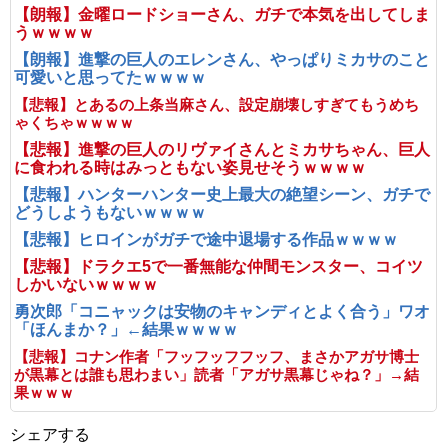
【朗報】金曜ロードショーさん、ガチで本気を出してしま
うｗｗｗｗ
【朗報】進撃の巨人のエレンさん、やっぱりミカサのこと
可愛いと思ってたｗｗｗｗ
【悲報】とあるの上条当麻さん、設定崩壊しすぎてもうめち
ゃくちゃｗｗｗｗ
【悲報】進撃の巨人のリヴァイさんとミカサちゃん、巨人
に食われる時はみっともない姿見せそうｗｗｗｗ
【悲報】ハンターハンター史上最大の絶望シーン、ガチで
どうしようもないｗｗｗｗ
【悲報】ヒロインがガチで途中退場する作品ｗｗｗｗ
【悲報】ドラクエ5で一番無能な仲間モンスター、コイツ
しかいないｗｗｗｗ
勇次郎「コニャックは安物のキャンディとよく合う」ワオ
「ほんまか？」←結果ｗｗｗｗ
【悲報】コナン作者「フッフッフフッフ、まさかアガサ博士
が黒幕とは誰も思わまい」読者「アガサ黒幕じゃね？」→結
果ｗｗｗ
シェアする