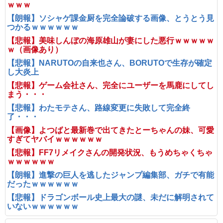
ｗｗｗ
【朗報】ソシャゲ課金厨を完全論破する画像、とうとう見
つかるｗｗｗｗｗｗ
【悲報】美味しんぼの海原雄山が妻にした悪行ｗｗｗｗｗ
ｗ（画像あり）
【悲報】NARUTOの自来也さん、BORUTOで生存が確定
し大炎上
【悲報】ゲーム会社さん、完全にユーザーを馬鹿にしてし
まう・・・
【悲報】わたモテさん、路線変更に失敗して完全終
了・・・
【画像】よつばと最新巻で出てきたとーちゃんの妹、可愛
すぎてヤバイｗｗｗｗｗｗ
【悲報】FF7リメイクさんの開発状況、もうめちゃくちゃ
ｗｗｗｗｗｗ
【朗報】進撃の巨人を逃したジャンプ編集部、ガチで有能
だったｗｗｗｗｗｗ
【悲報】ドラゴンボール史上最大の謎、未だに解明されて
いないｗｗｗｗｗｗ