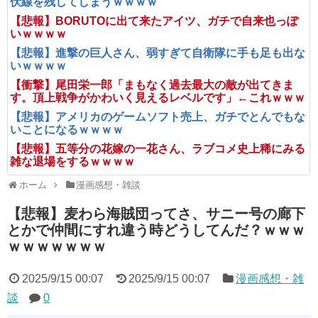
伏線を残してしまうｗｗｗｗ
【悲報】BORUTOに出て来たアイツ、ガチで自来也っぽ
いｗｗｗｗ
【悲報】進撃の巨人さん、弱すぎて自衛隊に手も足も出な
いｗｗｗｗ
【衝撃】尾田栄一郎「まもなく過去最大の敵が出てきま
す。頂上戦争がかわいく見えるレベルです」←これｗｗｗ
【悲報】アメリカのゲームソフト売上、ガチでとんでもな
いことになるｗｗｗｗ
【悲報】五等分の花嫁の一花さん、ラブコメ史上稀にみる
雑な退場をするｗｗｗｗ
ホーム
漫画感想・雑談
【悲報】麦わら海賊団ってさ、サニー号の廊下
とかで仲間にすれ違う時どうしてんだ？ｗｗｗ
ｗｗｗｗｗｗｗ
2025/9/15 00:07
2025/9/15 00:07
漫画感想・雑
談
0