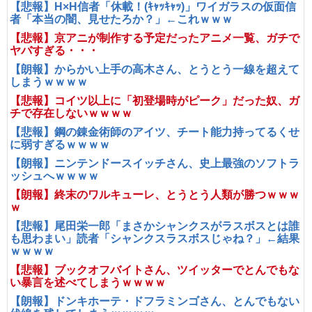
【悲報】H×H信者「休載！(ｷｬｯｷｬｯ)」ワイガラスの仮面信
者「本当の闇、見せたろか？」←これｗｗｗ
【悲報】京アニが制作する予定だったアニメ一覧、ガチで
ヤバすぎる・・・
【朗報】からかい上手の高木さん、とうとう一線を超えて
しまうｗｗｗｗ
【悲報】コイツ以上に「初登場時がピーク」だった奴、ガ
チで存在しないｗｗｗｗ
【悲報】鋼の錬金術師のアイツ、チート能力持ってるくせ
に弱すぎるｗｗｗｗ
【朗報】ニンテンドースイッチさん、史上最強のソフトラ
ッシュへｗｗｗｗ
【朗報】終末のワルキューレ、とうとう人類が勝つｗｗｗ
ｗ
【悲報】尾田栄一郎「まさかシャンクスがラスボスとは誰
も思わまい」読者「シャンクスラスボスじゃね？」←結果
ｗｗｗｗ
【悲報】ブックオフバイトさん、ツイッターでとんでもな
い暴言を述べてしまうｗｗｗｗ
【朗報】ドンキホーテ・ドフラミンゴさん、とんでもない