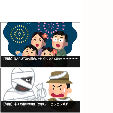
【画像】NARUTOの日向ハナビちゃん(30)ｗｗｗｗｗｗ
【朗報】志々雄様の戦艦「煉獄」、とうとう就航