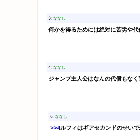
3:
ななし
何かを得るためには絶対に苦労や代
4:
ななし
ジャンプ主人公はなんの代償もなく
6:
ななし
>>4
ルフィはギアセカンドのせいで