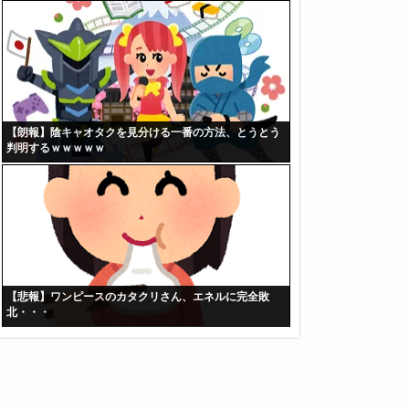
【朗報】陰キャオタクを見分ける一番の方法、とうとう
判明するｗｗｗｗｗ
【悲報】ワンピースのカタクリさん、エネルに完全敗
北・・・