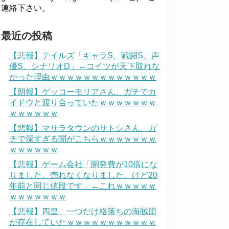
連絡下さい。
最近の投稿
【悲報】テイルズ「キャラS、戦闘S、声
優S、シナリオD」←コイツが天下取れな
かった理由ｗｗｗｗｗｗｗｗｗｗｗｗｗ
【朗報】ゲッコーモリアさん、ガチでカ
イドウと渡り合っていたｗｗｗｗｗｗｗ
ｗｗｗｗｗｗ
【悲報】マサラタウンのサトシさん、ガ
チで深すぎる闇がこちらｗｗｗｗｗｗｗ
ｗｗｗｗｗｗ
【悲報】ゲーム会社「開発費が10倍にな
りました。売れなくなりました。けど20
年前と同じ値段です」←これｗｗｗｗｗ
ｗｗｗｗｗｗｗ
【悲報】四皇、一つだけ格落ちの海賊団
が存在していたｗｗｗｗｗｗｗｗｗｗｗ