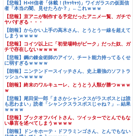
【悲報】H×H信者「休載！(ｷｬｯｷｬｯ)」ワイガラスの仮面信
者「本当の闇、見せたろか？」←これｗｗｗ
【悲報】京アニが制作する予定だったアニメ一覧、ガチで
ヤバすぎる・・・
【朗報】からかい上手の高木さん、とうとう一線を超えて
しまうｗｗｗｗ
【悲報】コイツ以上に「初登場時がピーク」だった奴、ガ
チで存在しないｗｗｗｗ
【悲報】鋼の錬金術師のアイツ、チート能力持ってるくせ
に弱すぎるｗｗｗｗ
【朗報】ニンテンドースイッチさん、史上最強のソフトラ
ッシュへｗｗｗｗ
【朗報】終末のワルキューレ、とうとう人類が勝つｗｗｗ
ｗ
【悲報】尾田栄一郎「まさかシャンクスがラスボスとは誰
も思わまい」読者「シャンクスラスボスじゃね？」←結果
ｗｗｗｗ
【悲報】ブックオフバイトさん、ツイッターでとんでもな
い暴言を述べてしまうｗｗｗｗ
【朗報】ドンキホーテ・ドフラミンゴさん、とんでもない