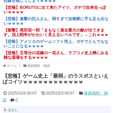
伏線を残してしまうｗｗｗｗ
【悲報】BORUTOに出て来たアイツ、ガチで自来也っぽ
いｗｗｗｗ
【悲報】進撃の巨人さん、弱すぎて自衛隊に手も足も出な
いｗｗｗｗ
【衝撃】尾田栄一郎「まもなく過去最大の敵が出てきま
す。頂上戦争がかわいく見えるレベルです」←これｗｗｗ
【悲報】アメリカのゲームソフト売上、ガチでとんでもな
いことになるｗｗｗｗ
【悲報】五等分の花嫁の一花さん、ラブコメ史上稀にみる
雑な退場をするｗｗｗｗ
ホーム
漫画感想・雑談
【悲報】ゲーム史上「最弱」のラスボスといえ
ばコイツｗｗｗｗｗｗｗｗｗｗｗｗ
2025/10/3 00:07
2025/10/3 00:07
漫画感想・雑
談
0
1:
ななし