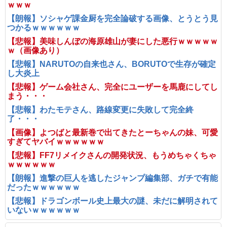
ｗｗｗ
【朗報】ソシャゲ課金厨を完全論破する画像、とうとう見
つかるｗｗｗｗｗｗ
【悲報】美味しんぼの海原雄山が妻にした悪行ｗｗｗｗｗ
ｗ（画像あり）
【悲報】NARUTOの自来也さん、BORUTOで生存が確定
し大炎上
【悲報】ゲーム会社さん、完全にユーザーを馬鹿にしてし
まう・・・
【悲報】わたモテさん、路線変更に失敗して完全終
了・・・
【画像】よつばと最新巻で出てきたとーちゃんの妹、可愛
すぎてヤバイｗｗｗｗｗｗ
【悲報】FF7リメイクさんの開発状況、もうめちゃくちゃ
ｗｗｗｗｗｗ
【朗報】進撃の巨人を逃したジャンプ編集部、ガチで有能
だったｗｗｗｗｗｗ
【悲報】ドラゴンボール史上最大の謎、未だに解明されて
いないｗｗｗｗｗｗ