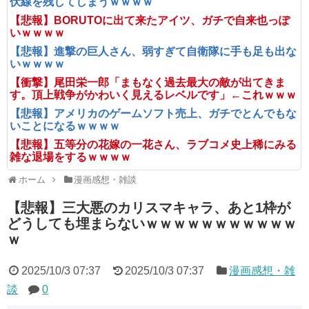
伏線を残してしまうｗｗｗｗ
【悲報】BORUTOに出て来たアイツ、ガチで自来也っぽ
いｗｗｗｗ
【悲報】進撃の巨人さん、弱すぎて自衛隊に手も足も出な
いｗｗｗｗ
【衝撃】尾田栄一郎「まもなく過去最大の敵が出てきま
す。頂上戦争がかわいく見えるレベルです」←これｗｗｗ
【悲報】アメリカのゲームソフト売上、ガチでとんでもな
いことになるｗｗｗｗ
【悲報】五等分の花嫁の一花さん、ラブコメ史上稀にみる
雑な退場をするｗｗｗｗ
ホーム
漫画感想・雑談
【悲報】三大悪のカリスマキャラ、あと1枠が
どうしても埋まらないｗｗｗｗｗｗｗｗｗｗｗ
ｗ
2025/10/3 07:37
2025/10/3 07:37
漫画感想・雑
談
0