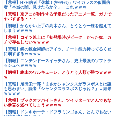
【悲報】H×H信者「休載！(ｷｬｯｷｬｯ)」ワイガラスの仮面信
者「本当の闇、見せたろか？」←これｗｗｗ
【悲報】京アニが制作する予定だったアニメ一覧、ガチで
ヤバすぎる・・・
【朗報】からかい上手の高木さん、とうとう一線を超えて
しまうｗｗｗｗ
【悲報】コイツ以上に「初登場時がピーク」だった奴、ガ
チで存在しないｗｗｗｗ
【悲報】鋼の錬金術師のアイツ、チート能力持ってるくせ
に弱すぎるｗｗｗｗ
【朗報】ニンテンドースイッチさん、史上最強のソフトラ
ッシュへｗｗｗｗ
【朗報】終末のワルキューレ、とうとう人類が勝つｗｗｗ
ｗ
【悲報】尾田栄一郎「まさかシャンクスがラスボスとは誰
も思わまい」読者「シャンクスラスボスじゃね？」←結果
ｗｗｗｗ
【悲報】ブックオフバイトさん、ツイッターでとんでもな
い暴言を述べてしまうｗｗｗｗ
【朗報】ドンキホーテ・ドフラミンゴさん、とんでもない