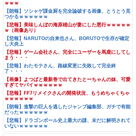
ｗｗｗ
【朗報】ソシャゲ課金厨を完全論破する画像、とうとう見
つかるｗｗｗｗｗｗ
【悲報】美味しんぼの海原雄山が妻にした悪行ｗｗｗｗｗ
ｗ（画像あり）
【悲報】NARUTOの自来也さん、BORUTOで生存が確定
し大炎上
【悲報】ゲーム会社さん、完全にユーザーを馬鹿にしてし
まう・・・
【悲報】わたモテさん、路線変更に失敗して完全終
了・・・
【画像】よつばと最新巻で出てきたとーちゃんの妹、可愛
すぎてヤバイｗｗｗｗｗｗ
【悲報】FF7リメイクさんの開発状況、もうめちゃくちゃ
ｗｗｗｗｗｗ
【朗報】進撃の巨人を逃したジャンプ編集部、ガチで有能
だったｗｗｗｗｗｗ
【悲報】ドラゴンボール史上最大の謎、未だに解明されて
いないｗｗｗｗｗｗ