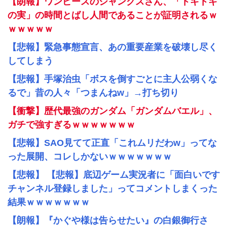
【朗報】ワンピースのシャンクスさん、「トキトキ
の実」の時間とばし人間であることが証明されるｗ
ｗｗｗｗｗ
【悲報】緊急事態宣言、あの重要産業を破壊し尽く
してしまう
【悲報】手塚治虫「ボスを倒すごとに主人公弱くな
るで」昔の人々「つまんねw」→打ち切り
【衝撃】歴代最強のガンダム「ガンダムバエル」、
ガチで強すぎるｗｗｗｗｗｗｗ
【悲報】SAO見てて正直「これムリだわw」ってな
った展開、コレしかないｗｗｗｗｗｗｗ
【悲報】 【悲報】底辺ゲーム実況者に「面白いです
チャンネル登録しました」ってコメントしまくった
結果ｗｗｗｗｗｗｗ
【朗報】『かぐや様は告らせたい』の白銀御行さ