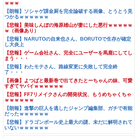
ｗｗｗ
【朗報】ソシャゲ課金厨を完全論破する画像、とうとう見
つかるｗｗｗｗｗｗ
【悲報】美味しんぼの海原雄山が妻にした悪行ｗｗｗｗｗ
ｗ（画像あり）
【悲報】NARUTOの自来也さん、BORUTOで生存が確定
し大炎上
【悲報】ゲーム会社さん、完全にユーザーを馬鹿にしてし
まう・・・
【悲報】わたモテさん、路線変更に失敗して完全終
了・・・
【画像】よつばと最新巻で出てきたとーちゃんの妹、可愛
すぎてヤバイｗｗｗｗｗｗ
【悲報】FF7リメイクさんの開発状況、もうめちゃくちゃ
ｗｗｗｗｗｗ
【朗報】進撃の巨人を逃したジャンプ編集部、ガチで有能
だったｗｗｗｗｗｗ
【悲報】ドラゴンボール史上最大の謎、未だに解明されて
いないｗｗｗｗｗｗ