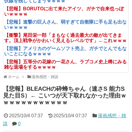
伏線を残してしまうｗｗｗｗ
【悲報】BORUTOに出て来たアイツ、ガチで自来也っぽ
いｗｗｗｗ
【悲報】進撃の巨人さん、弱すぎて自衛隊に手も足も出な
いｗｗｗｗ
【衝撃】尾田栄一郎「まもなく過去最大の敵が出てきま
す。頂上戦争がかわいく見えるレベルです」←これｗｗｗ
【悲報】アメリカのゲームソフト売上、ガチでとんでもな
いことになるｗｗｗｗ
【悲報】五等分の花嫁の一花さん、ラブコメ史上稀にみる
雑な退場をするｗｗｗｗ
ホーム
漫画感想・雑談
【悲報】BLEACHの砕蜂ちゃん（速さS 能力S
見た目S）← こいつが天下取れなかった理由ｗ
ｗｗｗｗｗｗｗｗｗｗｗ
2025/10/4 07:37
2025/10/4 07:37
漫画感想・雑
談
0