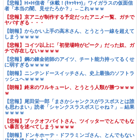
【悲報】H×H信者「休載！(ｷｬｯｷｬｯ)」ワイガラスの仮面信
者「本当の闇、見せたろか？」←これｗｗｗ
【悲報】京アニが制作する予定だったアニメ一覧、ガチで
ヤバすぎる・・・
【朗報】からかい上手の高木さん、とうとう一線を超えて
しまうｗｗｗｗ
【悲報】コイツ以上に「初登場時がピーク」だった奴、ガ
チで存在しないｗｗｗｗ
【悲報】鋼の錬金術師のアイツ、チート能力持ってるくせ
に弱すぎるｗｗｗｗ
【朗報】ニンテンドースイッチさん、史上最強のソフトラ
ッシュへｗｗｗｗ
【朗報】終末のワルキューレ、とうとう人類が勝つｗｗｗ
ｗ
【悲報】尾田栄一郎「まさかシャンクスがラスボスとは誰
も思わまい」読者「シャンクスラスボスじゃね？」←結果
ｗｗｗｗ
【悲報】ブックオフバイトさん、ツイッターでとんでもな
い暴言を述べてしまうｗｗｗｗ
【朗報】ドンキホーテ・ドフラミンゴさん、とんでもない