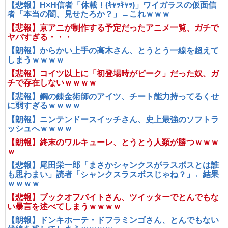
【悲報】H×H信者「休載！(ｷｬｯｷｬｯ)」ワイガラスの仮面信
者「本当の闇、見せたろか？」←これｗｗｗ
【悲報】京アニが制作する予定だったアニメ一覧、ガチで
ヤバすぎる・・・
【朗報】からかい上手の高木さん、とうとう一線を超えて
しまうｗｗｗｗ
【悲報】コイツ以上に「初登場時がピーク」だった奴、ガ
チで存在しないｗｗｗｗ
【悲報】鋼の錬金術師のアイツ、チート能力持ってるくせ
に弱すぎるｗｗｗｗ
【朗報】ニンテンドースイッチさん、史上最強のソフトラ
ッシュへｗｗｗｗ
【朗報】終末のワルキューレ、とうとう人類が勝つｗｗｗ
ｗ
【悲報】尾田栄一郎「まさかシャンクスがラスボスとは誰
も思わまい」読者「シャンクスラスボスじゃね？」←結果
ｗｗｗｗ
【悲報】ブックオフバイトさん、ツイッターでとんでもな
い暴言を述べてしまうｗｗｗｗ
【朗報】ドンキホーテ・ドフラミンゴさん、とんでもない