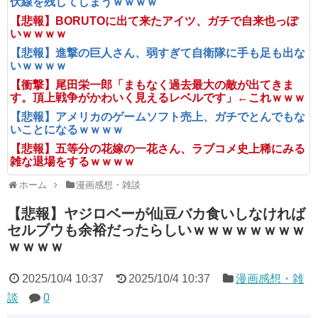
伏線を残してしまうｗｗｗｗ
【悲報】BORUTOに出て来たアイツ、ガチで自来也っぽ
いｗｗｗｗ
【悲報】進撃の巨人さん、弱すぎて自衛隊に手も足も出な
いｗｗｗｗ
【衝撃】尾田栄一郎「まもなく過去最大の敵が出てきま
す。頂上戦争がかわいく見えるレベルです」←これｗｗｗ
【悲報】アメリカのゲームソフト売上、ガチでとんでもな
いことになるｗｗｗｗ
【悲報】五等分の花嫁の一花さん、ラブコメ史上稀にみる
雑な退場をするｗｗｗｗ
ホーム
漫画感想・雑談
【悲報】ヤジロベーが仙豆バカ食いしなければ
セルブウも余裕だったらしいｗｗｗｗｗｗｗｗ
ｗｗｗｗ
2025/10/4 10:37
2025/10/4 10:37
漫画感想・雑
談
0