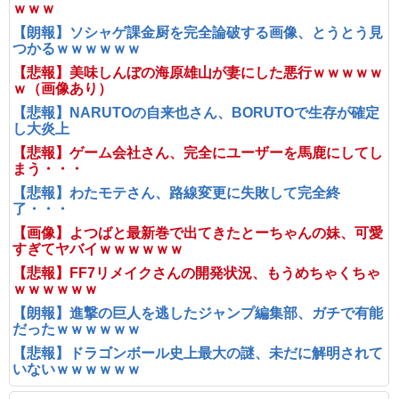
ｗｗｗ
【朗報】ソシャゲ課金厨を完全論破する画像、とうとう見
つかるｗｗｗｗｗｗ
【悲報】美味しんぼの海原雄山が妻にした悪行ｗｗｗｗｗ
ｗ（画像あり）
【悲報】NARUTOの自来也さん、BORUTOで生存が確定
し大炎上
【悲報】ゲーム会社さん、完全にユーザーを馬鹿にしてし
まう・・・
【悲報】わたモテさん、路線変更に失敗して完全終
了・・・
【画像】よつばと最新巻で出てきたとーちゃんの妹、可愛
すぎてヤバイｗｗｗｗｗｗ
【悲報】FF7リメイクさんの開発状況、もうめちゃくちゃ
ｗｗｗｗｗｗ
【朗報】進撃の巨人を逃したジャンプ編集部、ガチで有能
だったｗｗｗｗｗｗ
【悲報】ドラゴンボール史上最大の謎、未だに解明されて
いないｗｗｗｗｗｗ