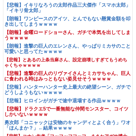
【悲報】イキリなろうの太郎作品三大傑作「スマホ太郎」
「イキリ骨太郎」
【朗報】ワンピースのアイツ、とんでもない懸賞金額を叩
き出してしまうｗｗｗｗ
【朗報】金曜ロードショーさん、ガチで本気を出してしま
うｗｗｗｗ
【朗報】進撃の巨人のエレンさん、やっぱりミカサのこと
可愛いと思ってたｗｗｗｗ
【悲報】とあるの上条当麻さん、設定崩壊しすぎてもうめち
ゃくちゃｗｗｗｗ
【悲報】進撃の巨人のリヴァイさんとミカサちゃん、巨人
に食われる時はみっともない姿見せそうｗｗｗｗ
【悲報】ハンターハンター史上最大の絶望シーン、ガチで
どうしようもないｗｗｗｗ
【悲報】ヒロインがガチで途中退場する作品ｗｗｗｗ
【悲報】ドラクエ5で一番無能な仲間モンスター、コイツ
しかいないｗｗｗｗ
勇次郎「コニャックは安物のキャンディとよく合う」ワオ
「ほんまか？」←結果ｗｗｗｗ