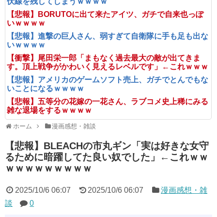
伏線を残してしまうｗｗｗｗ
【悲報】BORUTOに出て来たアイツ、ガチで自来也っぽ
いｗｗｗｗ
【悲報】進撃の巨人さん、弱すぎて自衛隊に手も足も出な
いｗｗｗｗ
【衝撃】尾田栄一郎「まもなく過去最大の敵が出てきま
す。頂上戦争がかわいく見えるレベルです」←これｗｗｗ
【悲報】アメリカのゲームソフト売上、ガチでとんでもな
いことになるｗｗｗｗ
【悲報】五等分の花嫁の一花さん、ラブコメ史上稀にみる
雑な退場をするｗｗｗｗ
ホーム
漫画感想・雑談
【悲報】BLEACHの市丸ギン「実は好きな女守
るために暗躍してた良い奴でした」←これｗｗ
ｗｗｗｗｗｗｗｗｗ
2025/10/6 06:07
2025/10/6 06:07
漫画感想・雑
談
0