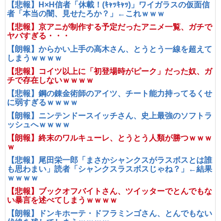
【悲報】H×H信者「休載！(ｷｬｯｷｬｯ)」ワイガラスの仮面信
者「本当の闇、見せたろか？」←これｗｗｗ
【悲報】京アニが制作する予定だったアニメ一覧、ガチで
ヤバすぎる・・・
【朗報】からかい上手の高木さん、とうとう一線を超えて
しまうｗｗｗｗ
【悲報】コイツ以上に「初登場時がピーク」だった奴、ガ
チで存在しないｗｗｗｗ
【悲報】鋼の錬金術師のアイツ、チート能力持ってるくせ
に弱すぎるｗｗｗｗ
【朗報】ニンテンドースイッチさん、史上最強のソフトラ
ッシュへｗｗｗｗ
【朗報】終末のワルキューレ、とうとう人類が勝つｗｗｗ
ｗ
【悲報】尾田栄一郎「まさかシャンクスがラスボスとは誰
も思わまい」読者「シャンクスラスボスじゃね？」←結果
ｗｗｗｗ
【悲報】ブックオフバイトさん、ツイッターでとんでもな
い暴言を述べてしまうｗｗｗｗ
【朗報】ドンキホーテ・ドフラミンゴさん、とんでもない