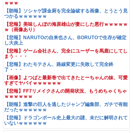
ｗｗｗ
【朗報】ソシャゲ課金厨を完全論破する画像、とうとう見
つかるｗｗｗｗｗｗ
【悲報】美味しんぼの海原雄山が妻にした悪行ｗｗｗｗｗ
ｗ（画像あり）
【悲報】NARUTOの自来也さん、BORUTOで生存が確定
し大炎上
【悲報】ゲーム会社さん、完全にユーザーを馬鹿にしてし
まう・・・
【悲報】わたモテさん、路線変更に失敗して完全終
了・・・
【画像】よつばと最新巻で出てきたとーちゃんの妹、可愛
すぎてヤバイｗｗｗｗｗｗ
【悲報】FF7リメイクさんの開発状況、もうめちゃくちゃ
ｗｗｗｗｗｗ
【朗報】進撃の巨人を逃したジャンプ編集部、ガチで有能
だったｗｗｗｗｗｗ
【悲報】ドラゴンボール史上最大の謎、未だに解明されて
いないｗｗｗｗｗｗ