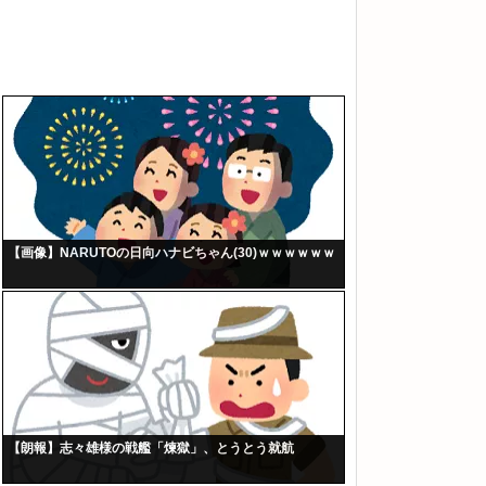
【画像】NARUTOの日向ハナビちゃん(30)ｗｗｗｗｗｗ
【朗報】志々雄様の戦艦「煉獄」、とうとう就航