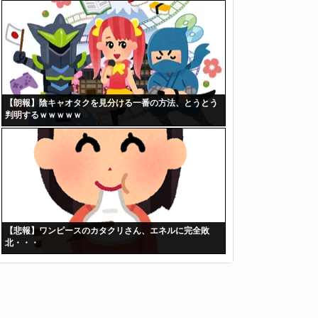
【朗報】陰キャオタクを見分ける一番の方法、とうとう
判明するｗｗｗｗｗ
【悲報】ワンピースのカタクリさん、エネルに完全敗
北・・・