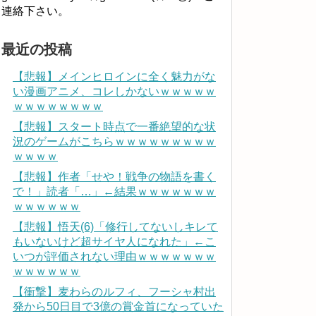
連絡下さい。
最近の投稿
【悲報】メインヒロインに全く魅力がな
い漫画アニメ、コレしかないｗｗｗｗｗ
ｗｗｗｗｗｗｗｗ
【悲報】スタート時点で一番絶望的な状
況のゲームがこちらｗｗｗｗｗｗｗｗｗ
ｗｗｗｗ
【悲報】作者「せや！戦争の物語を書く
で！」読者「…」←結果ｗｗｗｗｗｗｗ
ｗｗｗｗｗｗ
【悲報】悟天(6)「修行してないしキレて
もいないけど超サイヤ人になれた」←こ
いつが評価されない理由ｗｗｗｗｗｗｗ
ｗｗｗｗｗｗ
【衝撃】麦わらのルフィ、フーシャ村出
発から50日目で3億の賞金首になっていた