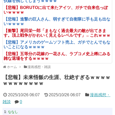
伏線を残してしまうｗｗｗｗ
【悲報】BORUTOに出て来たアイツ、ガチで自来也っぽ
いｗｗｗｗ
【悲報】進撃の巨人さん、弱すぎて自衛隊に手も足も出な
いｗｗｗｗ
【衝撃】尾田栄一郎「まもなく過去最大の敵が出てきま
す。頂上戦争がかわいく見えるレベルです」←これｗｗｗ
【悲報】アメリカのゲームソフト売上、ガチでとんでもな
いことになるｗｗｗｗ
【悲報】五等分の花嫁の一花さん、ラブコメ史上稀にみる
雑な退場をするｗｗｗｗ
ホーム
漫画感想・雑談
【悲報】未来悟飯の生涯、壮絶すぎるｗｗｗｗ
ｗｗｗｗｗｗｗｗ
2025/10/26 06:07
2025/10/26 06:07
漫画感想・
雑談
0
1:
ななし