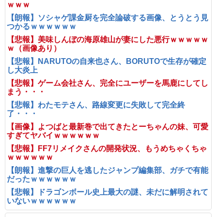
ｗｗｗ
【朗報】ソシャゲ課金厨を完全論破する画像、とうとう見
つかるｗｗｗｗｗｗ
【悲報】美味しんぼの海原雄山が妻にした悪行ｗｗｗｗｗ
ｗ（画像あり）
【悲報】NARUTOの自来也さん、BORUTOで生存が確定
し大炎上
【悲報】ゲーム会社さん、完全にユーザーを馬鹿にしてし
まう・・・
【悲報】わたモテさん、路線変更に失敗して完全終
了・・・
【画像】よつばと最新巻で出てきたとーちゃんの妹、可愛
すぎてヤバイｗｗｗｗｗｗ
【悲報】FF7リメイクさんの開発状況、もうめちゃくちゃ
ｗｗｗｗｗｗ
【朗報】進撃の巨人を逃したジャンプ編集部、ガチで有能
だったｗｗｗｗｗｗ
【悲報】ドラゴンボール史上最大の謎、未だに解明されて
いないｗｗｗｗｗｗ