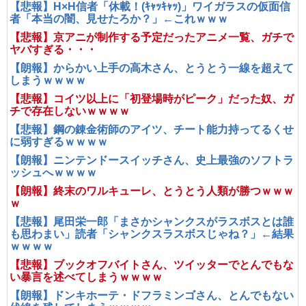
【悲報】H×H信者「休載！(ｷｬｯｷｬｯ)」ワイガラスの仮面信
者「本当の闇、見せたろか？」←これｗｗｗ
【悲報】京アニが制作する予定だったアニメ一覧、ガチで
ヤバすぎる・・・
【朗報】からかい上手の高木さん、とうとう一線を超えて
しまうｗｗｗｗ
【悲報】コイツ以上に「初登場時がピーク」だった奴、ガ
チで存在しないｗｗｗｗ
【悲報】鋼の錬金術師のアイツ、チート能力持ってるくせ
に弱すぎるｗｗｗｗ
【朗報】ニンテンドースイッチさん、史上最強のソフトラ
ッシュへｗｗｗｗ
【朗報】終末のワルキューレ、とうとう人類が勝つｗｗｗ
ｗ
【悲報】尾田栄一郎「まさかシャンクスがラスボスとは誰
も思わまい」読者「シャンクスラスボスじゃね？」←結果
ｗｗｗｗ
【悲報】ブックオフバイトさん、ツイッターでとんでもな
い暴言を述べてしまうｗｗｗｗ
【朗報】ドンキホーテ・ドフラミンゴさん、とんでもない